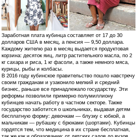
Заработная плата кубинца составляет от 17 до 30
долларов США в месяц, а пенсия — 9,50 доллара.
Каждому жителю раз в месяц выдается продуктовая
корзина: десяток яиц, литр растительного масла, по 2
кг сахара и риса, 1 кг фасоли, а также немного мяса,
курицы, рыбы и колбасы.
В 2016 году кубинское правительство пошло навстречу
своим гражданам и узаконило мелкий и средний
бизнес, раньше все принадлежало государству. Эти
реформы позволили примерно полумиллиону
кубинцев начать работу в частном секторе. Также
государство заботится о школьниках, выдавая детям
бесплатную форму: девочкам — блузку с юбкой, а
мальчикам — рубашку с брюками (шортами). Кубинцы
гордятся тем, что медицина в их стране бесплатная,
так же как и образование: от детских садов до вузов,