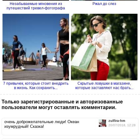
Незабываемые мгновения из
Ржал до слез
путешествий тревел-фотографа
7 привычек, которые стоит внедрить
Скрытые ловушки в магазине,
в жизнь. Как сохранить...
которые заставляют нас брать...
Только зарегистрированные и авторизованные
пользователи могут оставлять комментарии.
zulfira-hm
очень доброжелательные люди! Океан
20/07/2018, 12:28
изумрудный! Сказка!