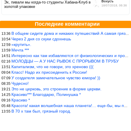
Вохусъ
Эх, пивали мы когда-то студенты Хабана-Клуб в
18/07/2018, 06:36
золотой упаковке
Последние комментарии
В общем сидите дома и никаких путешествий А самая грязная в от
13:36
Через 2 дня со скуки сдохнешь
10:54
«крутить».
12:59
Мечта ***
13:59
Интересно как там избавляются от физиологических и прочих отходо
14:51
МОЛОДЦЫ — А У НАС РЫВОК С ПРОРЫВОМ В ТРУБУ
02:16
Капитализм, что не говори, это хреново (((
13:51
Класс! Надо их присоеденить к России!
09:04
У создателя замечательное чувство юмора! ))
07:09
Чудесно!
08:35
Это не церковь, это строение в форме церкви.
19:21
Красиво*** Благодарю, Полинушка *
14:25
Красиво *
09:16
Красота! какая волшебная наша планета!… еще-бы, мы понимали это…
05:48
В 70 х там был, грязный город.
13:55