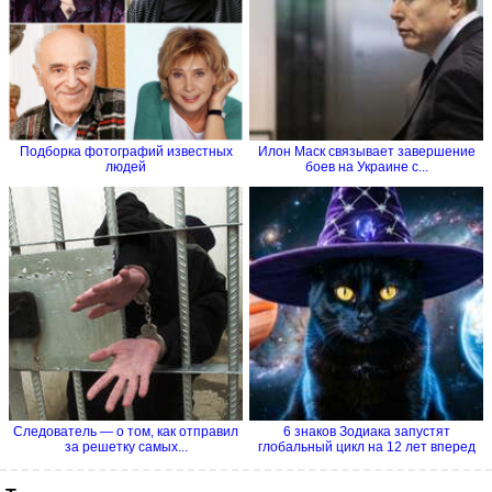
Подборка фотографий известных
Илон Маск связывает завершение
людей
боев на Украине с...
Следователь — о том, как отправил
6 знаков Зодиака запустят
за решетку самых...
глобальный цикл на 12 лет вперед