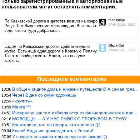
Только зарегистрированные и авторизованные
пользователи могут оставлять комментарии.
macsimyu
По Кавказской дороге в детстве возили на озеро
17/04/2018, 20:30
Рица. Там было весьма многолюдно. Вся толпа
ведь как-то туда добралась…
Black Cat
Ездил по Кавказской дороге. Действительно
16/04/2018, 17:33
жутко. Есть ещё одна дорога в Красную Поляну.
Так это вообще жесть. Благо, что она уже
закрыта.
Последние комментарии
В общем сидите дома и никаких путешествий А самая грязная в от
13:36
Через 2 дня со скуки сдохнешь
10:54
«крутить».
12:59
Мечта ***
13:59
Интересно как там избавляются от физиологических и прочих отходо
14:51
МОЛОДЦЫ — А У НАС РЫВОК С ПРОРЫВОМ В ТРУБУ
02:16
Капитализм, что не говори, это хреново (((
13:51
Класс! Надо их присоеденить к России!
09:04
У создателя замечательное чувство юмора! ))
07:09