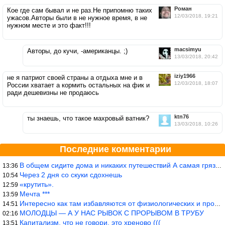
Роман
Кое где сам бывал и не раз.Не припомню таких
12/03/2018, 19:21
ужасов.Авторы были в не нужное время, в не
нужном месте и это факт!!!
macsimyu
Авторы, до кучи, -американцы. ;)
13/03/2018, 20:42
iziy1966
не я патриот своей страны а отдыха мне и в
12/03/2018, 18:07
России хватает а кормить остальных на фик и
ради дешевизны не продаюсь
ktn76
ты знаешь, что такое махровый ватник?
13/03/2018, 10:26
Последние комментарии
В общем сидите дома и никаких путешествий А самая грязная в от
13:36
Через 2 дня со скуки сдохнешь
10:54
«крутить».
12:59
Мечта ***
13:59
Интересно как там избавляются от физиологических и прочих отходо
14:51
МОЛОДЦЫ — А У НАС РЫВОК С ПРОРЫВОМ В ТРУБУ
02:16
Капитализм, что не говори, это хреново (((
13:51