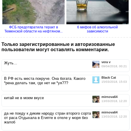
ФСБ предотвратила теракт в
6 мифов об алкогольной
Тюменской области на нефтяном...
зависимости
Только зарегистрированные и авторизованные
пользователи могут оставлять комментарии.
vera v
Жуть…
09/04/2018, 00:21
Black Cat
В РФ есть места покруче. Она богата. Какого
15/03/2018, 15:03
*рена делать там, где нет ни *уя???
mirnova64
китай не в моем вкусе
13/03/2018, 12:20
mirnova64
да не поеду к диким народу стран второго сорта
13/03/2018, 12:20
от раса Отдыхала в Египте в отеле у моря без
жалоб