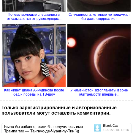
Почему молодые специалисты
Случайности, которые не придумал
отказываются от руководящих...
бы даже сюрреалист
Как живёт Диана Анкудинова после
У каменистой экзопланеты в зоне
бед и победы на ТВ-шоу
обитаемости впервые...
Только зарегистрированные и авторизованные
пользователи могут оставлять комментарии.
Black Cat
Было бы забавно, если бы получилось имя
19/01/2018, 13:16
Трампа так — Тангнуо-де-Чуанг-пу-Тин )))