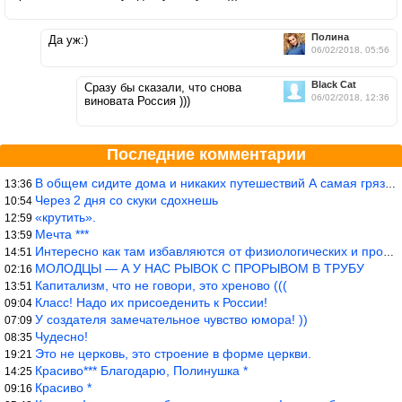
Полина
Да уж:)
06/02/2018, 05:56
Black Cat
Сразу бы сказали, что снова
06/02/2018, 12:36
виновата Россия )))
Последние комментарии
В общем сидите дома и никаких путешествий А самая грязная в от
13:36
Через 2 дня со скуки сдохнешь
10:54
«крутить».
12:59
Мечта ***
13:59
Интересно как там избавляются от физиологических и прочих отходо
14:51
МОЛОДЦЫ — А У НАС РЫВОК С ПРОРЫВОМ В ТРУБУ
02:16
Капитализм, что не говори, это хреново (((
13:51
Класс! Надо их присоеденить к России!
09:04
У создателя замечательное чувство юмора! ))
07:09
Чудесно!
08:35
Это не церковь, это строение в форме церкви.
19:21
Красиво*** Благодарю, Полинушка *
14:25
Красиво *
09:16