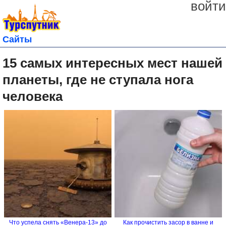
войти
Сайты
15 самых интересных мест нашей
планеты, где не ступала нога
человека
Что успела снять «Венера-13» до
Как прочистить засор в ванне и