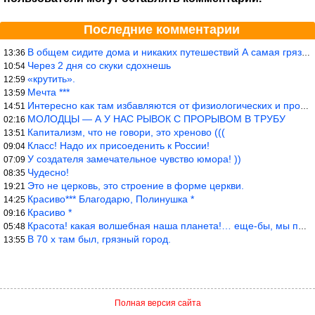
Последние комментарии
В общем сидите дома и никаких путешествий А самая грязная в от
13:36
Через 2 дня со скуки сдохнешь
10:54
«крутить».
12:59
Мечта ***
13:59
Интересно как там избавляются от физиологических и прочих отходо
14:51
МОЛОДЦЫ — А У НАС РЫВОК С ПРОРЫВОМ В ТРУБУ
02:16
Капитализм, что не говори, это хреново (((
13:51
Класс! Надо их присоеденить к России!
09:04
У создателя замечательное чувство юмора! ))
07:09
Чудесно!
08:35
Это не церковь, это строение в форме церкви.
19:21
Красиво*** Благодарю, Полинушка *
14:25
Красиво *
09:16
Красота! какая волшебная наша планета!… еще-бы, мы понимали это…
05:48
В 70 х там был, грязный город.
13:55
Полная версия сайта