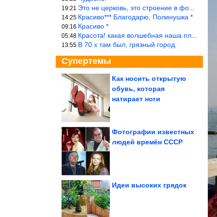
Это не церковь, это строение в форме церкви.
19:21
Красиво*** Благодарю, Полинушка *
14:25
Красиво *
09:16
Красота! какая волшебная наша планета!… еще-бы, мы понимали это…
05:48
В 70 х там был, грязный город.
13:55
Супертемы
Как носить открытую
обувь, которая
Можно ли во время
менструации позволять
натирает ноги
себе «лишнее»....
Фотографии известных
людей времён СССР
Новые приколы
Идеи высоких грядок
Как светская львица оттаскала балерину за волосы из-за...