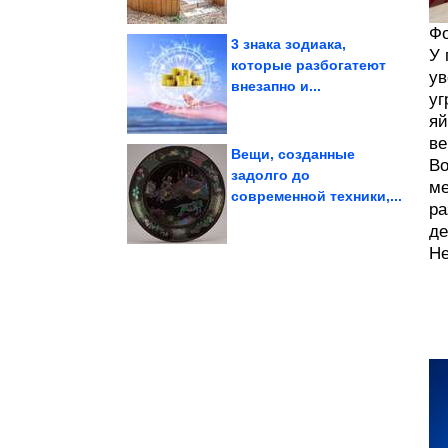
Фо
3 знака зодиака,
У 
которые разбогатеют
ув
внезапно и...
Ржал до слез
уг
яй
ве
Вещи, созданные
Во
задолго до
ме
современной техники,...
в мире
ра
Самые маленькие люди
де
Не