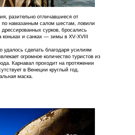
ния, разительно отличавшиеся от
ь по намазанным салом шестам, ловили
и дрессированных сурков, бросались
 коньках и санках — зимы в XV‑XVIII
то удалось сделать благодаря усилиям
ивлекает огромное количество туристов из
орода. Карнавал проходит на протяжении
утствует в Венеции круглый год.
альная маска.