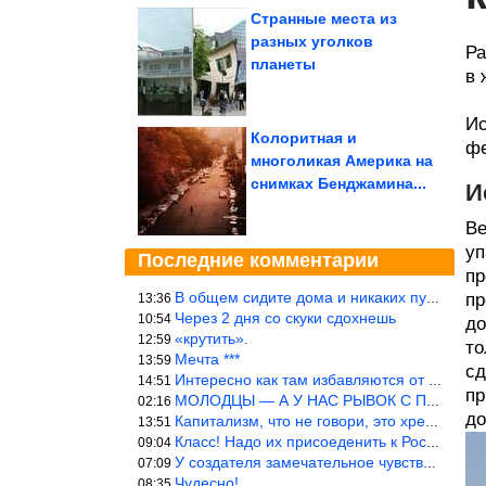
Странные места из
разных уголков
Ра
планеты
в 
Ис
Колоритная и
фе
многоликая Америка на
снимках Бенджамина...
И
Ве
уп
Последние комментарии
пр
В общем сидите дома и никаких путешествий А самая грязная в от
пр
13:36
Через 2 дня со скуки сдохнешь
10:54
до
«крутить».
12:59
то
Мечта ***
13:59
сд
Интересно как там избавляются от физиологических и прочих отходо
14:51
пр
МОЛОДЦЫ — А У НАС РЫВОК С ПРОРЫВОМ В ТРУБУ
02:16
до
Капитализм, что не говори, это хреново (((
13:51
Класс! Надо их присоеденить к России!
09:04
У создателя замечательное чувство юмора! ))
07:09
Чудесно!
08:35