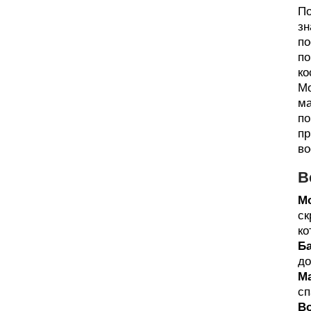
По
зн
по
по
ко
Мо
ма
по
пр
во
В
М
ск
ко
Б
до
Ма
сп
В