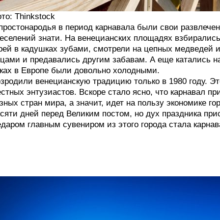
то: Thinkstock
простонародья в период карнавала были свои развлече
еселений знати. На венецианских площадях взбиралис
рей в кадушках зубами, смотрели на цепных медведей 
цами и предавались другим забавам. А еще катались на
ках в Европе были довольно холодными.
зродили венецианскую традицию только в 1980 году. Э
стных энтузиастов. Вскоре стало ясно, что карнавал пр
зных стран мира, а значит, идет на пользу экономике г
сяти дней перед Великим постом, но дух праздника прис
даром главным сувениром из этого города стала карнав