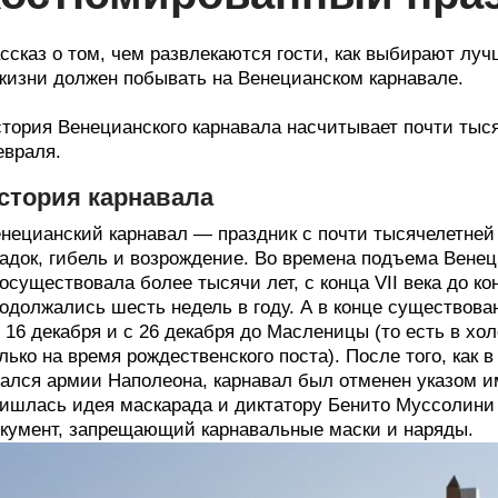
ссказ о том, чем развлекаются гости, как выбирают лу
жизни должен побывать на Венецианском карнавале.
тория Венецианского карнавала насчитывает почти тысячу
враля.
стория карнавала
нецианский карнавал — праздник с почти тысячелетней 
адок, гибель и возрождение. Во времена подъема Венец
осуществовала более тысячи лет, с конца VII века до к
одолжались шесть недель в году. А в конце существова
 16 декабря и с 26 декабря до Масленицы (то есть в х
лько на время рождественского поста). После того, как 
ался армии Наполеона, карнавал был отменен указом и
ишлась идея маскарада и диктатору Бенито Муссолини 
кумент, запрещающий карнавальные маски и наряды.