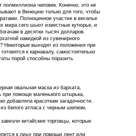
 полмиллиона человек. Конечно, это не
бывают в Венецию только для того, чтобы
аратами. Полноценное участие в веселье
х мира сего шьют известные кутюрье, и
богачам в десятки тысяч долларов.
рхатной накидкой из сувенирного
х? Некоторые выходят из положения при
отовятся к карнавалу, самостоятельно
таты порой способны поразить
черная овальная маска из бархата,
 при помощи маленького штырька,
о добавляла красоткам загадочности.
 из белого атласа с черным шелком,
 завезли китайские торговцы, которые
пится к лицу при помощи лент или