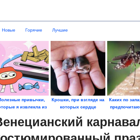
Новые
Горячие
Лучшие
Полезные привычки,
Крошки, при взгляде на
Каких по зап
оторые я извлекла из
которых сердце
предпочитаю
проблем с...
сжимается от нежности
виды ком
Венецианский карнавал
костюмированный пра