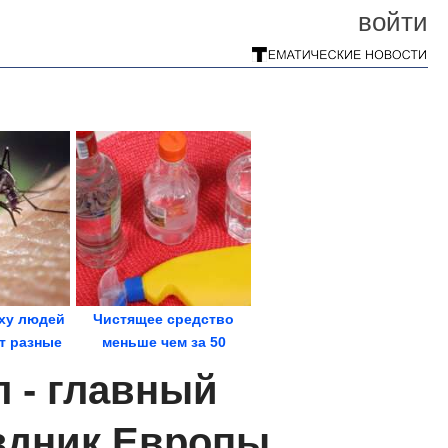
войти
аху людей
Чистящее средство
т разные
меньше чем за 50
аров
рублей
 - главный
здник Европы