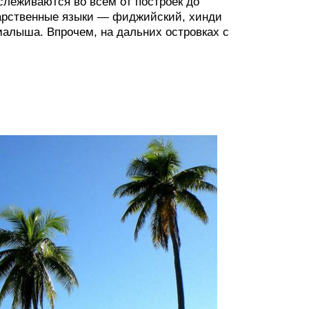
слеживаются во всем от построек до
арственные языки — фиджийский, хинди
малыша. Впрочем, на дальних островках с