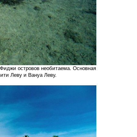
Фиджи островов необитаема. Основная
ити Леву и Вануа Леву.