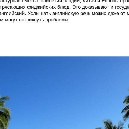
льтурная смесь Полинезии, Индии, Китая и Европы про
трясающих фиджийских блюд. Это доказывают и госуд
английский. Услышать английскую речь можно даже от 
м могут возникнуть проблемы.