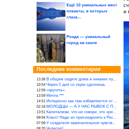
Ещё 10 уникальных мест
сч
планеты, в которых
и 
глаза...
Ронда — уникальный
город на скале
Последние комментарии
В общем сидите дома и никаких путешествий А самая грязная в от
13:36
Через 2 дня со скуки сдохнешь
10:54
«крутить».
12:59
Мечта ***
13:59
Интересно как там избавляются от физиологических и прочих отходо
14:51
МОЛОДЦЫ — А У НАС РЫВОК С ПРОРЫВОМ В ТРУБУ
02:16
Капитализм, что не говори, это хреново (((
13:51
Класс! Надо их присоеденить к России!
09:04
У создателя замечательное чувство юмора! ))
07:09
Чудесно!
08:35