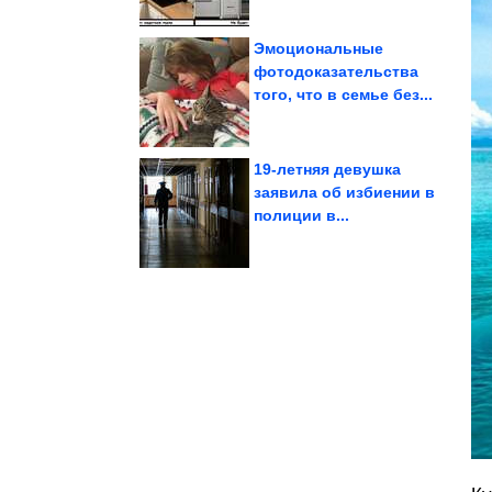
Эмоциональные
фотодоказательства
того, что в семье без...
госоператора
«мусорного»
cменить главу
Власти собираются
19-летняя девушка
заявила об избиении в
полиции в...
считалась бедной
советская квартира
Вещи, без которых