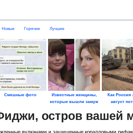
Новые
Горячие
Лучшие
Смешные фото
Известные женщины,
Как Россия 
которые вышли замуж
август по
за миллионеров, а...
Грозный и Че
Фиджи, остров вашей 
в...
жденные вулканами и защищенные коралловыми рифам