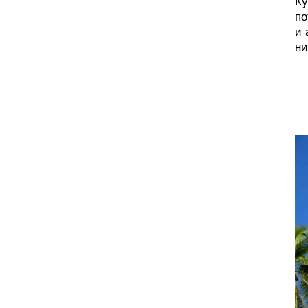
Ку
по
и 
ни