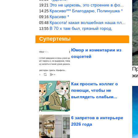
Это не церковь, это строение в форме церкви.
19:21
Красиво*** Благодарю, Полинушка *
14:25
Красиво *
09:16
Красота! какая волшебная наша планета!… еще-бы, мы понимали это…
05:48
В 70 х там был, грязный город.
13:55
Супертемы
Юмор и коментарии из
соцсетей
Какие травы с дачи
полезно заваривать
вместо чая?
Пр
жи
Как просить коллег о
помощи, чтобы не
Что произошло в семье
выглядеть слабым...
Андрея Мерзликина
6 запретов в интерьере
2026 года
Физики смогли поймать в ловушку ядро аргона,...