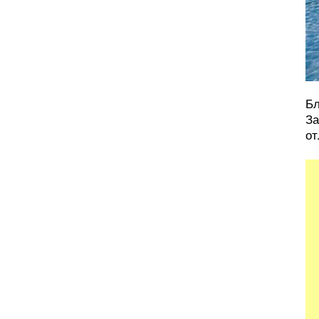
Бл
За
от