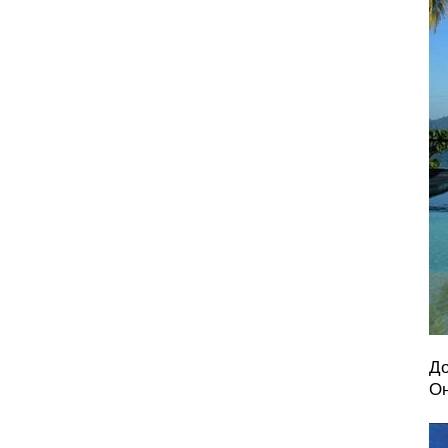
До
Он