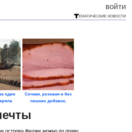
войти
за один
Сочная, розовая и без
теряла
лишних добавок.
чню. «Их
Домашняя ветчина по...
мечты
и острова Фиджи можно по праву