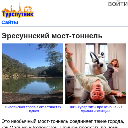
войти
Сайты
Эресуннский мост-тоннель
Живописная тропа в окрестностях
100% супер хиты про отношения
Сиднея
мужчин и женщин
Это необычный мост-тоннель соединяет такие города,
как Мальме и Копенгаген. Причем проехать по нему