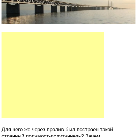
Для чего же через пролив был построен такой
странный полумост-полутуннель? Зачем