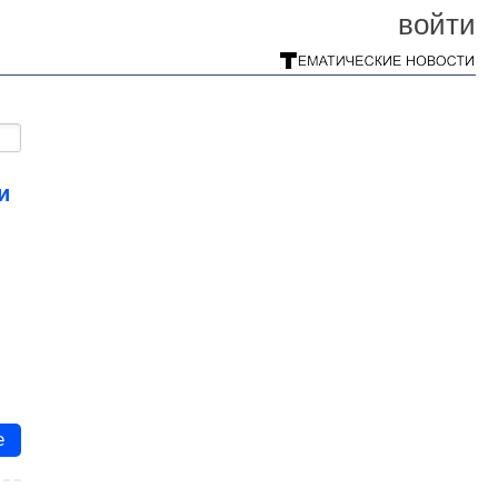
войти
и
s
е