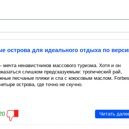
е острова для идеального отдыха по верси
 мечта ненавистников массового туризма. Хотя и он
оказаться слишком предсказуемым: тропический рай,
жные песчаные пляжи и спа с кокосовым маслом. Forbe
етыре острова, где точно не скучно.
20
Читать дале