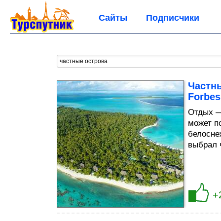
Сайты
Подписчики
Частны
Forbes
Отдых —
может п
белосне
выбрал ч
+