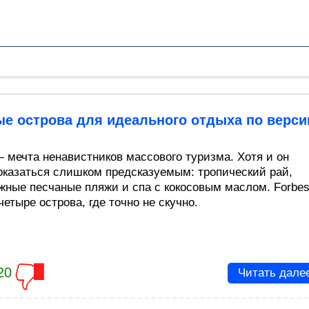
е острова для идеального отдыха по верси
 мечта ненавистников массового туризма. Хотя и он
оказаться слишком предсказуемым: тропический рай,
жные песчаные пляжи и спа с кокосовым маслом. Forbe
етыре острова, где точно не скучно.
20
Читать дале