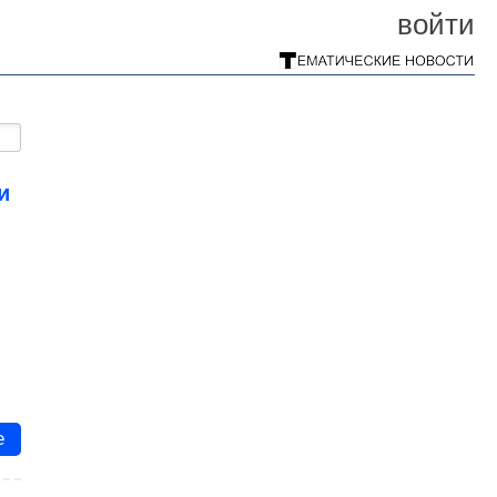
войти
и
s
е