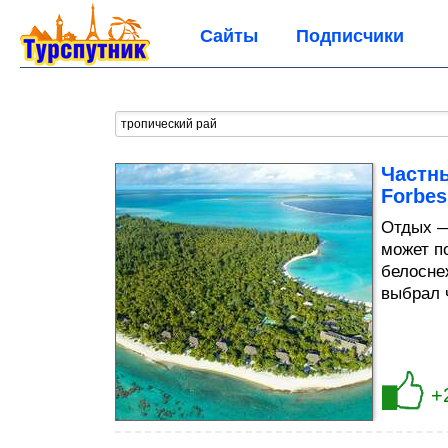
Сайты
Подписчики
Частны
Forbes
Отдых —
может п
белосне
выбрал ч
+