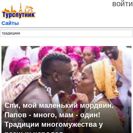
войти
Сайты
Спи, мой маленький мордвин.
Папов - много, мам - один!
Традиции многомужества у