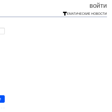
войти
е