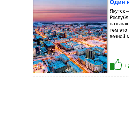
Один 
Якутск 
Республ
называю
тем это
вечной 
+