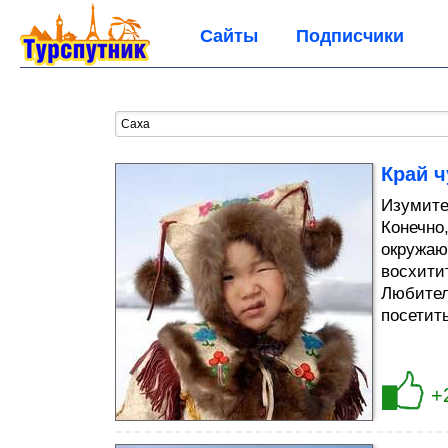
Сайты
Подписчики
Край ч
Изумите
Конечно
окружаю
восхити
Любител
посетить
+