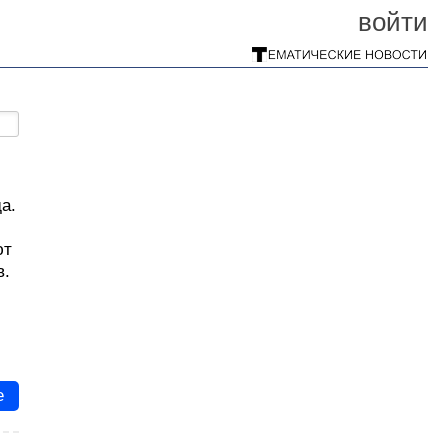
войти
а.
ют
в.
е