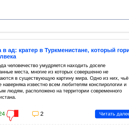
 в ад: кратер в Туркменистане, который гор
олвека
года человечество умудряется находить доселе
анные места, многие из которых совершенно не
аются в существующую картину мира. Одно из них, чьё
е наверняка известно всем любителям конспирологии и
ым людям, расположено на территории современного
истана.
24
2
Читать дале