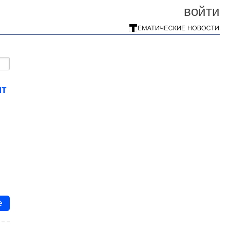
войти
ит
е