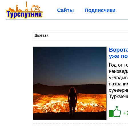
Сайты
Подписчики
Ворота
уже п
Год от 
неизвед
укладыв
названи
суеверн
Туркмен
+