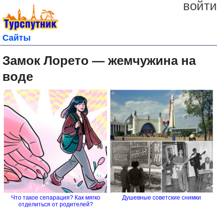
войти
Сайты
Замок Лорето — жемчужина на
воде
Что такое сепарация? Как мягко
Душевные советские снимки
отделиться от родителей?