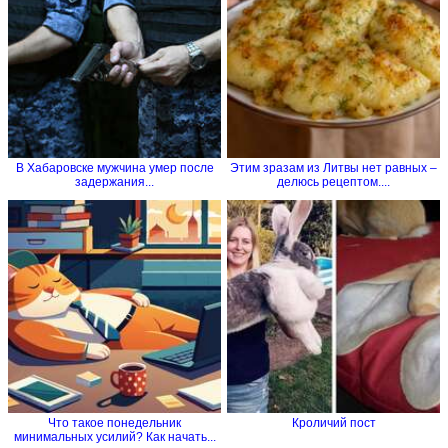
В Хабаровске мужчина умер после
Этим зразам из Литвы нет равных –
задержания...
делюсь рецептом....
Что такое понедельник
Кроличий пост
минимальных усилий? Как начать...