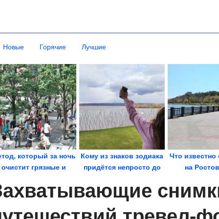
Новые
Горячие
Лучшие
тод, который за ночь
Кому из знаков зодиака
Что известно 
очистит грязные и
придётся непросто до
на Росто
серые кухонные...
конца года
область? В Та
Захватывающие снимк
путешествий тревел-ф