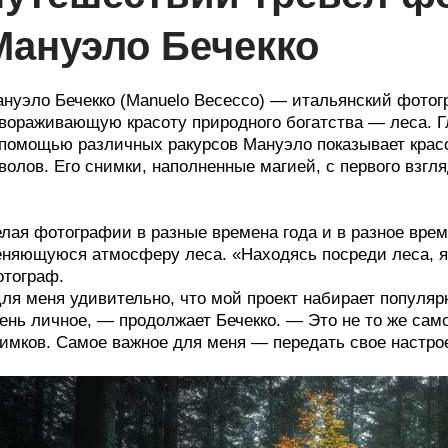
Мануэло Бечекко
нуэло Бечекко (Manuelo Bececco) — итальянский фотог
вораживающую красоту природного богатства — леса. Г
помощью различных ракурсов Мануэло показывает красо
волов. Его снимки, наполненные магией, с первого взгля
лая фотографии в разные времена года и в разное врем
няющуюся атмосферу леса. «Находясь посреди леса, я 
тограф.
ля меня удивительно, что мой проект набирает популярн
ень личное, — продолжает Бечекко. — Это не то же само
имков. Самое важное для меня — передать свое настро