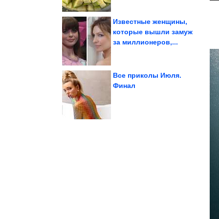
Известные женщины,
которые вышли замуж
за миллионеров,...
чтобы не толстеть
Что съесть после 18:00,
Все приколы Июля.
Финал
90-х. Вау!
Потрясающие кадры из