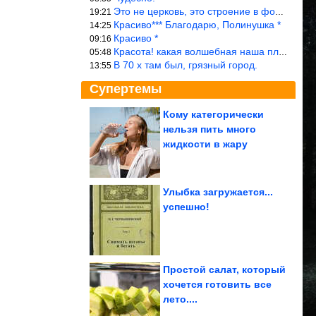
Это не церковь, это строение в форме церкви.
19:21
Красиво*** Благодарю, Полинушка *
14:25
Красиво *
09:16
Красота! какая волшебная наша планета!… еще-бы, мы понимали это…
05:48
В 70 х там был, грязный город.
13:55
Супертемы
Кому категорически
нельзя пить много
Картинки, чтобы
посмеяться. Я балдею!
жидкости в жару
Улыбка загружается...
успешно!
Простая привычка
убережет двигатель от
поломки во время...
Простой салат, который
хочется готовить все
лето....
Куда исчезли в 90-е 5 наших известных актрис