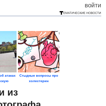
войти
об атаках
Стыдные вопросы про
вскую
холестерин
ганроге...
и из
отографа