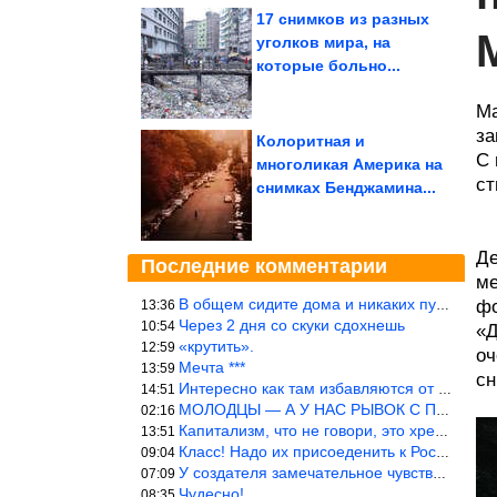
17 снимков из разных
уголков мира, на
которые больно...
Ма
за
Колоритная и
С 
многоликая Америка на
ст
снимках Бенджамина...
Де
Последние комментарии
ме
В общем сидите дома и никаких путешествий А самая грязная в от
фо
13:36
Через 2 дня со скуки сдохнешь
10:54
«Д
«крутить».
12:59
оч
Мечта ***
13:59
сн
Интересно как там избавляются от физиологических и прочих отходо
14:51
МОЛОДЦЫ — А У НАС РЫВОК С ПРОРЫВОМ В ТРУБУ
02:16
Капитализм, что не говори, это хреново (((
13:51
Класс! Надо их присоеденить к России!
09:04
У создателя замечательное чувство юмора! ))
07:09
Чудесно!
08:35