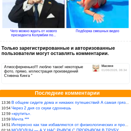
Чего можно ждать от нового
Подборка смешных видео
президента Колумбии по...
Только зарегистрированные и авторизованные
пользователи могут оставлять комментарии.
Масяня
Атмосферненько!!! люблю такое! некоторые
01/06/2026, 06:34
фото, прямо, иллюстрация произведений
Стивена Кинга "
Последние комментарии
В общем сидите дома и никаких путешествий А самая грязная в от
13:36
Через 2 дня со скуки сдохнешь
10:54
«крутить».
12:59
Мечта ***
13:59
Интересно как там избавляются от физиологических и прочих отходо
14:51
МОЛОДЦЫ — А У НАС РЫВОК С ПРОРЫВОМ В ТРУБУ
02:16