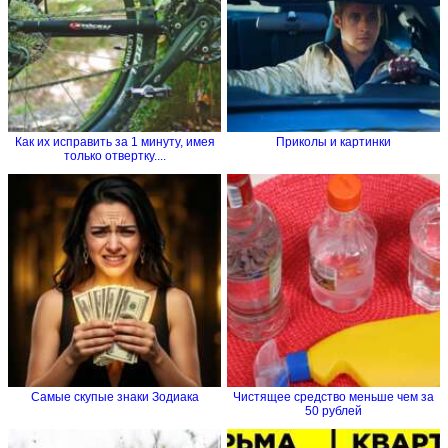
Как их исправить за 1 минуту, имея
Приколы и картинки
только отвертку....
Самые скупые знаки Зодиака
Чистящее средство меньше чем за
50 рублей