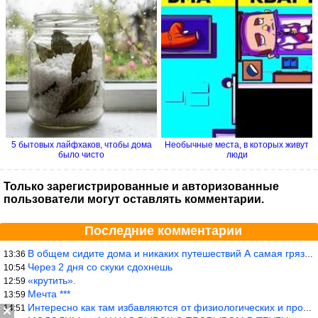
5 бытовых лайфхаков, чтобы дома
Необычные места, в которых живут
было чисто
люди
Только зарегистрированные и авторизованные
пользователи могут оставлять комментарии.
Последние комментарии
В общем сидите дома и никаких путешествий А самая грязная в от
13:36
Через 2 дня со скуки сдохнешь
10:54
«крутить».
12:59
Мечта ***
13:59
Интересно как там избавляются от физиологических и прочих отходо
14:51