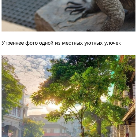
«Работал в Шри-Ланке и жил в небольшом отельчике.
По утрам этот товарищ приходил четко к завтраку и
ждал. Не знаю, как он называется по науке, но колбасу
уважает»