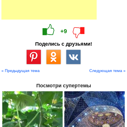
Путешественники отмечают, что кухня в Шри-Ланке
еще более острая, чем в Индии. И речь даже не о
блюдах, которые можно заказать в ресторане местного
отеля, а о еде, встречающейся в небольших
забегаловках и на столах простых ланкийцев. Даже в
самый на вид безобидный салат могут покрошить с
десяток видов перцев.
А местные в Шри-Ланке довольно добродушные и
вполне могут позвать в гости на ужин. В этом случае
верхом безрассудства будет считаться отсутствие в
вашей походной аптечке запаса средств от изжоги,
проблем с печенью и поджелудочной. Коме того, есть
нужно предельно аккуратно. Новое блюдо берите
небольшими кусочками и долго пережевывайте,
потому что некоторые перцы долго раскрывают вкус. В
случае чего выплевывайте без раздумий.