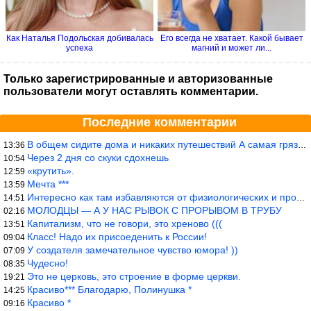
Как Наталья Подольская добивалась
Его всегда не хватает. Какой бывает
успеха
магний и может ли...
Только зарегистрированные и авторизованные
пользователи могут оставлять комментарии.
Последние комментарии
В общем сидите дома и никаких путешествий А самая грязная в от
13:36
Через 2 дня со скуки сдохнешь
10:54
«крутить».
12:59
Мечта ***
13:59
Интересно как там избавляются от физиологических и прочих отходо
14:51
МОЛОДЦЫ — А У НАС РЫВОК С ПРОРЫВОМ В ТРУБУ
02:16
Капитализм, что не говори, это хреново (((
13:51
Класс! Надо их присоеденить к России!
09:04
У создателя замечательное чувство юмора! ))
07:09
Чудесно!
08:35
Это не церковь, это строение в форме церкви.
19:21
Красиво*** Благодарю, Полинушка *
14:25
Красиво *
09:16