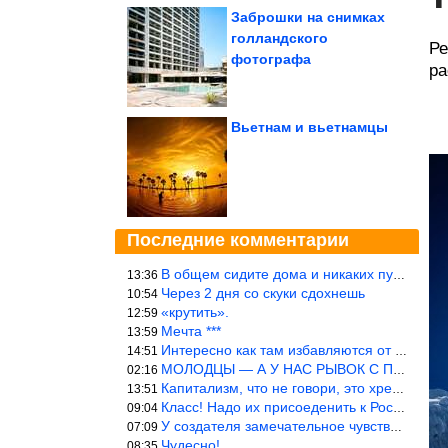
Заброшки на снимках
голландского
Ре
фотографа
ра
Вьетнам и вьетнамцы
Последние комментарии
В общем сидите дома и никаких путешествий А самая грязная в от
13:36
Через 2 дня со скуки сдохнешь
10:54
«крутить».
12:59
Мечта ***
13:59
Интересно как там избавляются от физиологических и прочих отходо
14:51
МОЛОДЦЫ — А У НАС РЫВОК С ПРОРЫВОМ В ТРУБУ
02:16
Капитализм, что не говори, это хреново (((
13:51
Класс! Надо их присоеденить к России!
09:04
У создателя замечательное чувство юмора! ))
07:09
Чудесно!
08:35