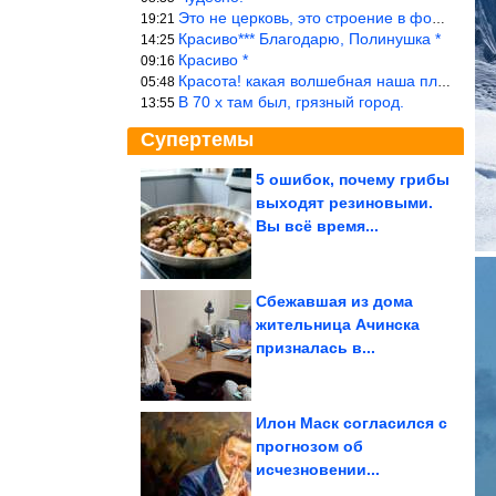
Это не церковь, это строение в форме церкви.
19:21
Красиво*** Благодарю, Полинушка *
14:25
Красиво *
09:16
Красота! какая волшебная наша планета!… еще-бы, мы понимали это…
05:48
В 70 х там был, грязный город.
13:55
Супертемы
5 ошибок, почему грибы
выходят резиновыми.
Поделки, которые
словно перенесли
Вы всё время...
частичку волшебного...
Сбежавшая из дома
жительница Ачинска
Главные заявления
призналась в...
Путина на совещании в
Кремле об...
Илон Маск согласился с
прогнозом об
исчезновении...
Курорты Краснодарского края 1970-х годов