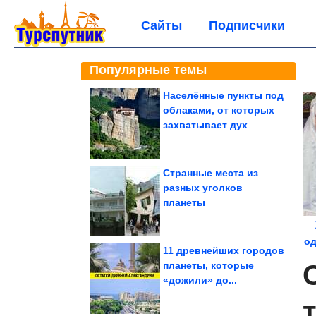
Сайты
Подписчики
Популярные темы
Населённые пункты под
облаками, от которых
захватывает дух
Странные места из
разных уголков
планеты
од
11 древнейших городов
планеты, которые
«дожили» до...