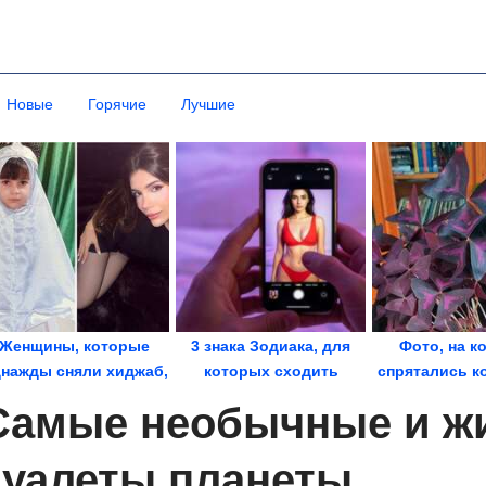
Новые
Горячие
Лучшие
Женщины, которые
3 знака Зодиака, для
Фото, на к
нажды сняли хиджаб,
которых сходить
спрятались к
и их внешность...
налево - как зубы...
их точно най
Самые необычные и ж
туалеты планеты