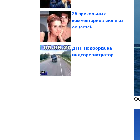
25 прикольных
комментариев июля из
соцсетей
гардеробе каждой...
которые должны быть в
3 главные вещи,
ДТП. Подборка на
видеорегистратор
который...
перцев по-мексикански,
Рецепт фаршированных
Ос