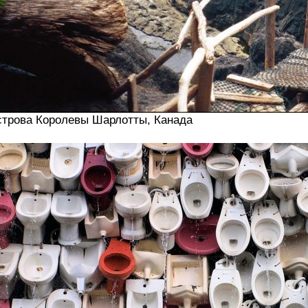
трова Королевы Шарлотты, Канада