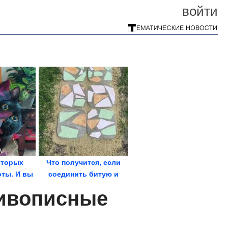
войти
оторых
Что получится, если
оты. И вы
соединить битую и
дете,...
ненужную плитку и...
ивописные