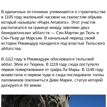
В единичных источниках упоминается о строительстве
в 1105 году маленькой часовни на скалистом обрыве,
который называли «Rupis Amatoris». Этот участок
располагался на границе между землями двух
бенедиктинских аббатств — Сен-Мартен де Тюль и
Сен-Пьер де Марсьяк. В начальный период своей
истории Рокамадур находился под властью Тюльского
аббатства.
В 1112 году в Рокамадуре обосновался тюльский
аббат Эбле из Тюрена. В 1119 году сюда поступило
первое пожертвование от графа Ла Марш. В 1148 году
возвестили о первом чуде и сюда последовали толпы
паломников поклониться Деве Марии, статуя которой
датируется XII веком.