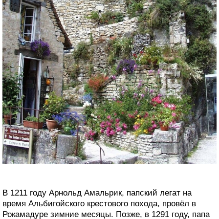
В 1211 году Арнольд Амальрик, папский легат на
время Альбигойского крестового похода, провёл в
Рокамадуре зимние месяцы. Позже, в 1291 году, папа