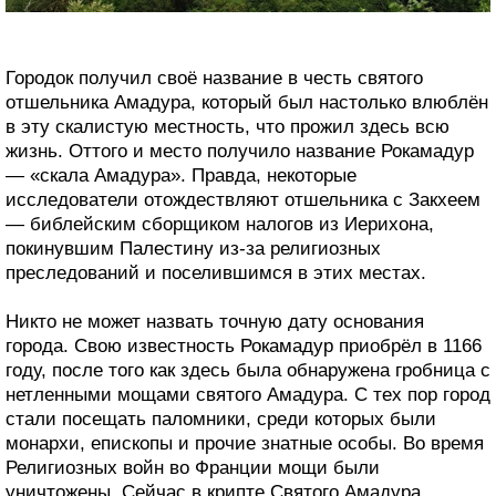
Городок получил своё название в честь святого
отшельника Амадура, который был настолько влюблён
в эту скалистую местность, что прожил здесь всю
жизнь. Оттого и место получило название Рокамадур
— «скала Амадура». Правда, некоторые
исследователи отождествляют отшельника с Закхеем
— библейским сборщиком налогов из Иерихона,
покинувшим Палестину из-за религиозных
преследований и поселившимся в этих местах.
Никто не может назвать точную дату основания
города. Свою известность Рокамадур приобрёл в 1166
году, после того как здесь была обнаружена гробница с
нетленными мощами святого Амадура. С тех пор город
стали посещать паломники, среди которых были
монархи, епископы и прочие знатные особы. Во время
Религиозных войн во Франции мощи были
уничтожены. Сейчас в крипте Святого Амадура