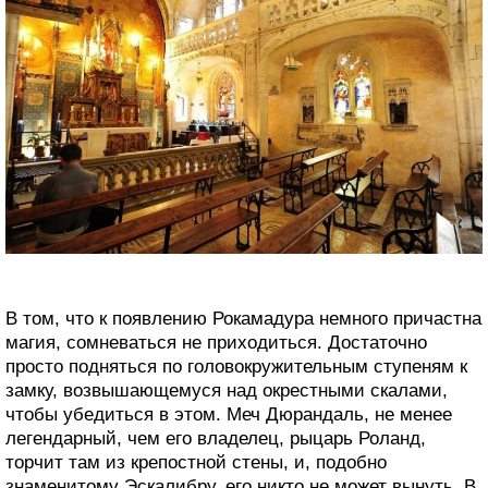
В том, что к появлению Рокамадура немного причастна
магия, сомневаться не приходиться. Достаточно
просто подняться по головокружительным ступеням к
замку, возвышающемуся над окрестными скалами,
чтобы убедиться в этом. Меч Дюрандаль, не менее
легендарный, чем его владелец, рыцарь Роланд,
торчит там из крепостной стены, и, подобно
знаменитому Эскалибру, его никто не может вынуть. В