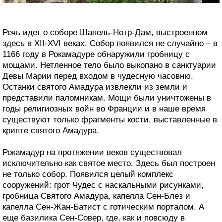
Речь идет о соборе Шапель-Нотр-Дам, выстроенном
здесь в XII-XVI веках. Собор появился не случайно – в
1166 году в Рокамадуре обнаружили гробницу с
мощами. Нетленное тело было выкопано в санктуарии
Девы Марии перед входом в чудесную часовню.
Останки святого Амадура извлекли из земли и
представили паломникам. Мощи были уничтожены в
годы религиозных войн во Франции и в наше время
существуют только фрагменты кости, выставленные в
крипте святого Амадура.
Рокамадур на протяжении веков существовал
исключительно как святое место. Здесь был построен
не только собор. Появился целый комплекс
сооружений: грот Чудес с наскальными рисунками,
гробница Святого Амадура, капелла Сен-Блез и
капелла Сен-Жан-Батист с готическим порталом. А
еще базилика Сен-Совер, где, как и повсюду в