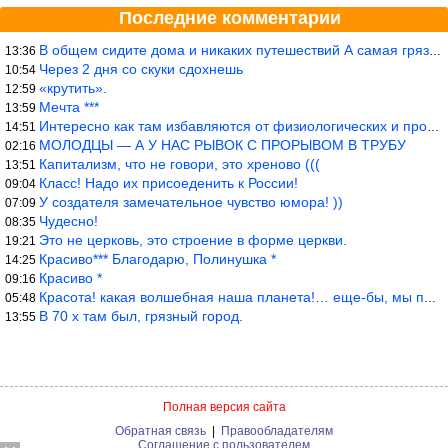
Последние комментарии
В общем сидите дома и никаких путешествий А самая грязная в от
13:36
Через 2 дня со скуки сдохнешь
10:54
«крутить».
12:59
Мечта ***
13:59
Интересно как там избавляются от физиологических и прочих отходо
14:51
МОЛОДЦЫ — А У НАС РЫВОК С ПРОРЫВОМ В ТРУБУ
02:16
Капитализм, что не говори, это хреново (((
13:51
Класс! Надо их присоеденить к России!
09:04
У создателя замечательное чувство юмора! ))
07:09
Чудесно!
08:35
Это не церковь, это строение в форме церкви.
19:21
Красиво*** Благодарю, Полинушка *
14:25
Красиво *
09:16
Красота! какая волшебная наша планета!… еще-бы, мы понимали это…
05:48
В 70 х там был, грязный город.
13:55
Полная версия сайта
Обратная связь
|
Правообладателям
Соглашение с пользователем