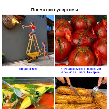
Посмотри супертемы
Новая ржака
Сочная закуска с чесноком и
зеленью за 3 часа. Быстрые...