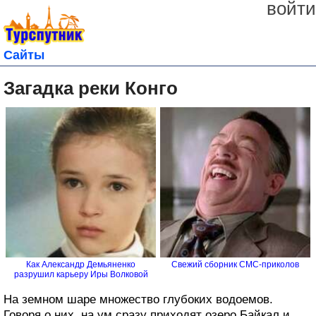
войти
Сайты
Загадка реки Конго
Как Александр Демьяненко
Свежий сборник СМС-приколов
разрушил карьеру Иры Волковой
На земном шаре множество глубоких водоемов.
Говоря о них, на ум сразу приходят озеро Байкал и