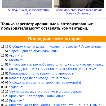
Эти люди знают, как впечатлить
Илон Маск связывает завершение
толпу
боев на Украине с...
Только зарегистрированные и авторизованные
пользователи могут оставлять комментарии.
Последние комментарии
В общем сидите дома и никаких путешествий А самая грязная в от
13:36
Через 2 дня со скуки сдохнешь
10:54
«крутить».
12:59
Мечта ***
13:59
Интересно как там избавляются от физиологических и прочих отходо
14:51
МОЛОДЦЫ — А У НАС РЫВОК С ПРОРЫВОМ В ТРУБУ
02:16
Капитализм, что не говори, это хреново (((
13:51
Класс! Надо их присоеденить к России!
09:04
У создателя замечательное чувство юмора! ))
07:09
Чудесно!
08:35
Это не церковь, это строение в форме церкви.
19:21
Красиво*** Благодарю, Полинушка *
14:25
Красиво *
09:16
Красота! какая волшебная наша планета!… еще-бы, мы понимали это…
05:48