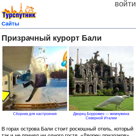
войти
Сайты
Призрачный курорт Бали
Сборник для настроения
Дворец Борромео — жемчужина
Северной Италии
В горах острова Бали стоит роскошный отель, который
так и не принял ни одного гостя. «Дворец призраков»