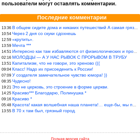
пользователи могут оставлять комментарии.
Последние комментарии
В общем сидите дома и никаких путешествий А самая грязная в от
13:36
Через 2 дня со скуки сдохнешь
10:54
«крутить».
12:59
Мечта ***
13:59
Интересно как там избавляются от физиологических и прочих отходо
14:51
МОЛОДЦЫ — А У НАС РЫВОК С ПРОРЫВОМ В ТРУБУ
02:16
Капитализм, что не говори, это хреново (((
13:51
Класс! Надо их присоеденить к России!
09:04
У создателя замечательное чувство юмора! ))
07:09
Чудесно!
08:35
Это не церковь, это строение в форме церкви.
19:21
Красиво*** Благодарю, Полинушка *
14:25
Красиво *
09:16
Красота! какая волшебная наша планета!… еще-бы, мы понимали это…
05:48
В 70 х там был, грязный город.
13:55
Полная версия сайта