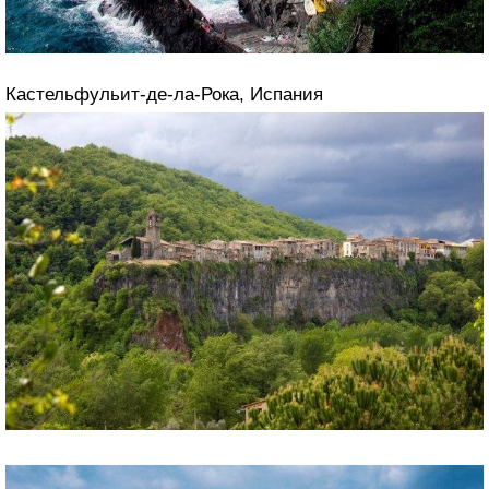
Кастельфульит-де-ла-Рока, Испания