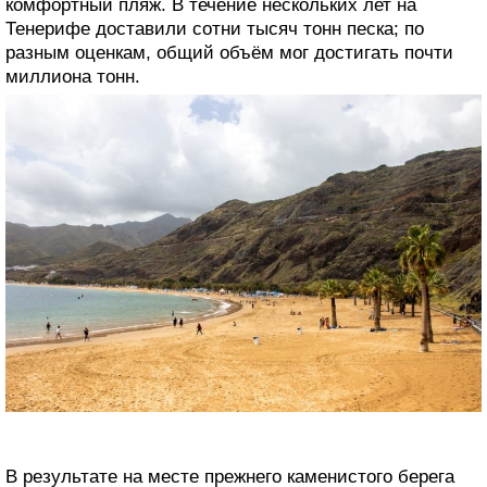
жителей Санта-Крус-де-Тенерифе. Это был
ближайший к городу выход к океану, тогда как другие
пляжи постепенно исчезали под натиском застройки и
расширяющейся портовой инфраструктуры. Береговая
линия сужалась, а возможности для безопасного
отдыха становились всё более ограниченными.
Идея искусственного пляжа
В 1953 году городские власти решили кардинально
изменить ситуацию и создать в Лас-Тереситас
полноценный городской пляж. Проект оказался
сложным и долгим: сначала инженеры разрабатывали
концепцию защиты побережья от волн, затем
несколько лет ушло на согласования с
государственными структурами.
Основной задачей стало укрощение океана. Для этого
вдоль берега возвели массивный волнолом, который
отсёк сильные течения и сделал прибрежную зону
спокойной. Дополнительно инженеры сформировали