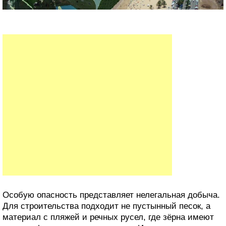
компании и государственные структуры, тогда как
экологические и социальные последствия ложатся на
местное население.
Песок как глобальная проблема
Хотя песок кажется неисчерпаемым ресурсом, в
действительности человечество использует его в
огромных объёмах. Каждый год в мире расходуются
десятки миллиардов тонн песка, главным образом для
производства бетона и инфраструктурных проектов.
Такой масштаб добычи уже приводит к заметным
изменениям берегов рек, морей и океанов.