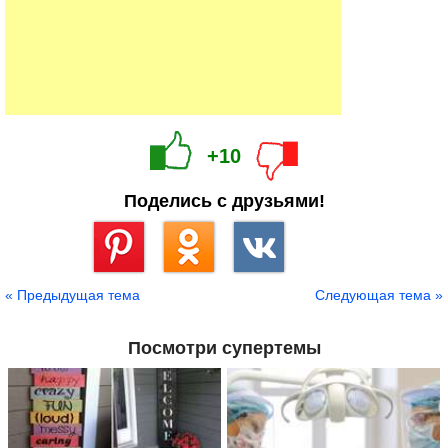
Этот пляж стал не только местом отдыха, но и
наглядным примером того, как вмешательство
человека способно изменить природу, создать новые
возможности и одновременно поставить вопросы об
устойчивом использовании ресурсов в глобальном
масштабе.