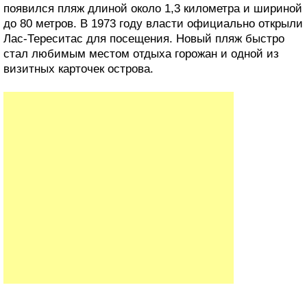
ступенчатое дно, чтобы вода не уносила будущий
песчаный слой обратно в море.
Сахарский песок на берегу Атлантики
Ключевым этапом проекта стал завоз песка. Власти
приняли решение использовать светлый песок из
Сахары, чтобы создать визуально привлекательный и
комфортный пляж. В течение нескольких лет на
Тенерифе доставили сотни тысяч тонн песка; по
разным оценкам, общий объём мог достигать почти
миллиона тонн.