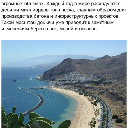
Почему песок продолжают ввозить
История Лас-Тереситас не осталась единичным
случаем. Канарские острова и сегодня периодически
ввозят песок для восстановления пляжей и
использования в строительстве. При этом
значительная часть поставок из Западной Сахары
вызывает споры из-за правового статуса региона и
последствий для окружающей среды.
Добыча песка в прибрежных и чувствительных
экосистемах меняет ландшафт, ускоряет эрозию и
наносит долгосрочный ущерб природе.
Экономическую выгоду чаще всего получают крупные