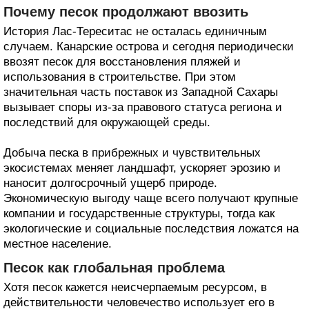
В результате на месте прежнего каменистого берега
появился пляж длиной около 1,3 километра и шириной
до 80 метров. В 1973 году власти официально открыли
Лас-Тереситас для посещения. Новый пляж быстро
стал любимым местом отдыха горожан и одной из
визитных карточек острова.