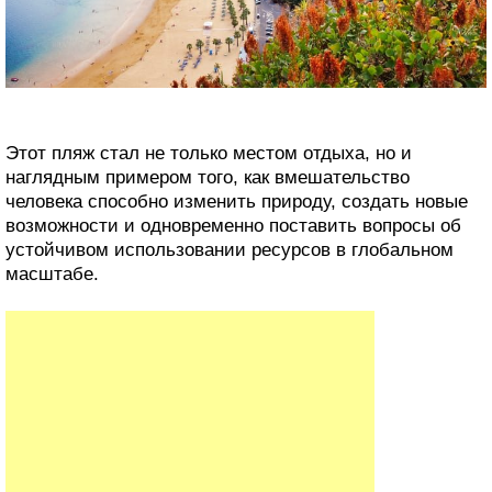
Особую опасность представляет нелегальная добыча.
Для строительства подходит не пустынный песок, а
материал с пляжей и речных русел, где зёрна имеют
нужную форму и шероховатость. Изъятие песка из
этих зон нарушает экосистемы, ускоряет исчезновение
дельт и усиливает риск наводнений.
Наследие Лас-Тереситас
Сегодня Лас-Тереситас воспринимается как образец
удачного инженерного вмешательства: спокойная вода,
мягкий песок и удобное расположение сделали его
одним из самых комфортных пляжей Тенерифе.
Однако его история напоминает, что за красивыми
туристическими пейзажами часто скрываются
сложные решения и неоднозначные последствия.