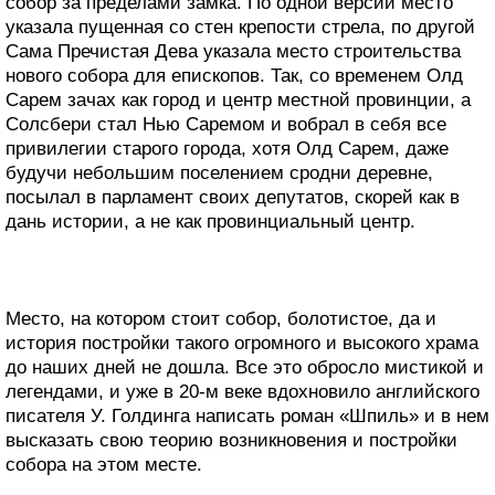
собор за пределами замка. По одной версии место
указала пущенная со стен крепости стрела, по другой
Сама Пречистая Дева указала место строительства
нового собора для епископов. Так, со временем Олд
Сарем зачах как город и центр местной провинции, а
Солсбери стал Нью Саремом и вобрал в себя все
привилегии старого города, хотя Олд Сарем, даже
будучи небольшим поселением сродни деревне,
посылал в парламент своих депутатов, скорей как в
дань истории, а не как провинциальный центр.
Место, на котором стоит собор, болотистое, да и
история постройки такого огромного и высокого храма
до наших дней не дошла. Все это обросло мистикой и
легендами, и уже в 20-м веке вдохновило английского
писателя У. Голдинга написать роман «Шпиль» и в нем
высказать свою теорию возникновения и постройки
собора на этом месте.