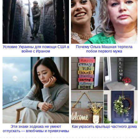
Условие Украины для помощи США в
Почему Ольга Машная терпела
войне с Ираном
побои первого мужа
Эти знаки зодиака не умеют
Как украсить крыльцо частного дома
отпускать — влюбчивы и привязчивы