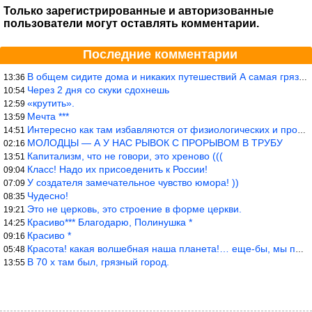
Только зарегистрированные и авторизованные
пользователи могут оставлять комментарии.
Последние комментарии
В общем сидите дома и никаких путешествий А самая грязная в от
13:36
Через 2 дня со скуки сдохнешь
10:54
«крутить».
12:59
Мечта ***
13:59
Интересно как там избавляются от физиологических и прочих отходо
14:51
МОЛОДЦЫ — А У НАС РЫВОК С ПРОРЫВОМ В ТРУБУ
02:16
Капитализм, что не говори, это хреново (((
13:51
Класс! Надо их присоеденить к России!
09:04
У создателя замечательное чувство юмора! ))
07:09
Чудесно!
08:35
Это не церковь, это строение в форме церкви.
19:21
Красиво*** Благодарю, Полинушка *
14:25
Красиво *
09:16
Красота! какая волшебная наша планета!… еще-бы, мы понимали это…
05:48
В 70 х там был, грязный город.
13:55