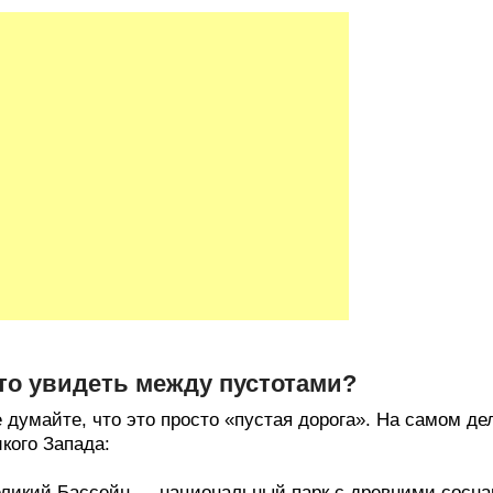
то увидеть между пустотами?
 думайте, что это просто «пустая дорога». На самом д
кого Запада:
ликий Бассейн — национальный парк с древними соснам