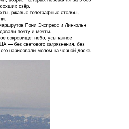
ысохших озёр.
хты, ржавые телеграфные столбы,
ли.
маршрутов Пони Экспресс и Линкольн
давали почту и мечты.
ное сокровище: небо, усыпанное
А — без светового загрязнения, без
 его нарисовали мелом на чёрной доске.