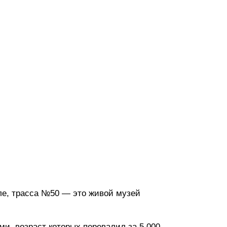
еле, трасса №50 — это живой музей
и, возраст которых перевалил за 5 000