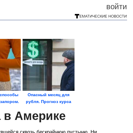
войти
 способы
Опасный месяц для
 запором.
рубля. Прогноз курса
асам
доллара на август...
 в Америке
нувшейся сквозь бескрайнюю пустыню. Ни