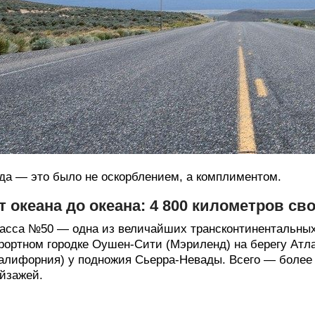
да — это было не оскорблением, а комплиментом.
т океана до океана: 4 800 километров с
асса №50 — одна из величайших трансконтинентальных 
рортном городке Оушен-Сити (Мэриленд) на берегу Атла
алифорния) у подножия Сьерра-Невады. Всего — более 
йзажей.