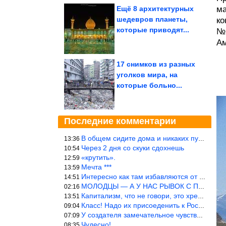
Ещё 8 архитектурных
ма
шедевров планеты,
ко
которые приводят...
№5
Ам
17 снимков из разных
уголков мира, на
которые больно...
Последние комментарии
В общем сидите дома и никаких путешествий А самая грязная в от
13:36
Через 2 дня со скуки сдохнешь
10:54
«крутить».
12:59
Мечта ***
13:59
Интересно как там избавляются от физиологических и прочих отходо
14:51
МОЛОДЦЫ — А У НАС РЫВОК С ПРОРЫВОМ В ТРУБУ
02:16
Капитализм, что не говори, это хреново (((
13:51
Класс! Надо их присоеденить к России!
09:04
У создателя замечательное чувство юмора! ))
07:09
Чудесно!
08:35