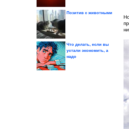
Позитив с животными
Но
пр
хачапури из кабачков
минут. Ленивые
Готовить всего 10
ни
Что делать, если вы
устали экономить, а
надо
девочек в Туве....
причину смерти двух
Следователи назвали