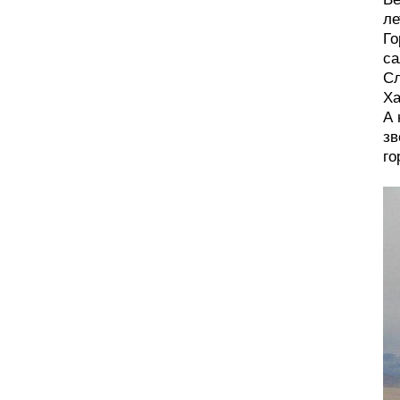
ле
Го
са
Сл
Ха
А 
зв
го