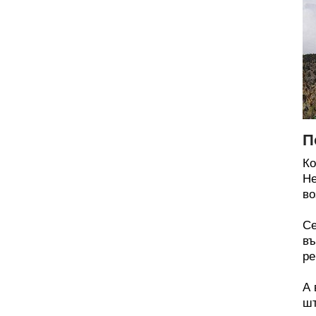
П
Ко
Не
во
Се
въ
ре
А 
шт