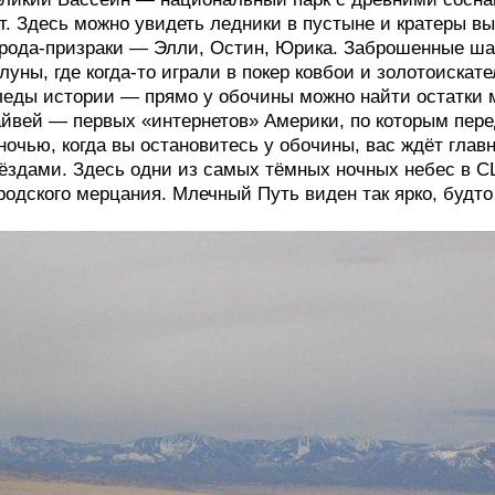
т. Здесь можно увидеть ледники в пустыне и кратеры в
рода-призраки — Элли, Остин, Юрика. Заброшенные ша
луны, где когда-то играли в покер ковбои и золотоискате
еды истории — прямо у обочины можно найти остатки 
йвей — первых «интернетов» Америки, по которым пере
ночью, когда вы остановитесь у обочины, вас ждёт глав
ёздами. Здесь одни из самых тёмных ночных небес в СШ
родского мерцания. Млечный Путь виден так ярко, будто