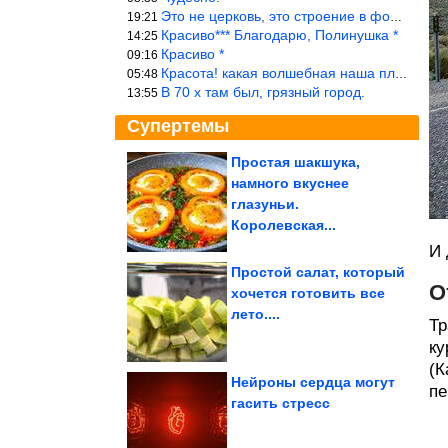
Это не церковь, это строение в форме церкви.
19:21
Красиво*** Благодарю, Полинушка *
14:25
Красиво *
09:16
Красота! какая волшебная наша планета!… еще-бы, мы понимали это…
05:48
В 70 х там был, грязный город.
13:55
Супертемы
Простая шакшука,
намного вкуснее
Нужно ли отключать
интернет во время
глазуньи.
грозы
Королевская...
И 
Простой салат, который
О
хочется готовить все
Именно так готовили в
лето....
салунах Дикого Запада.
Ковбойская...
Тр
ку
(К
Нейроны сердца могут
пе
гасить стресс
Как светская львица оттаскала балерину за волосы из-за...