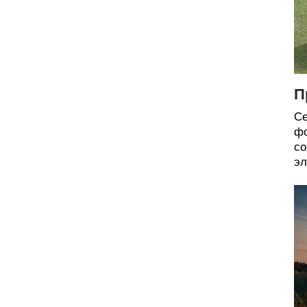
П
Се
фо
со
эл