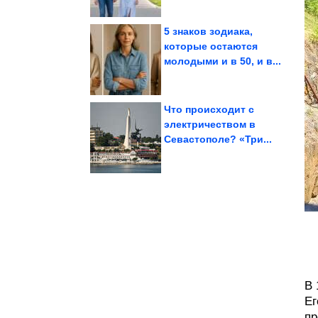
5 знаков зодиака,
которые остаются
молодыми и в 50, и в...
на...
которые наживались
Отечественной,
ОПГ Великой
Что происходит с
электричеством в
Севастополе? «Три...
«синдрома...
Италии страдали от
Дети древних жителей
В 
Ег
пр