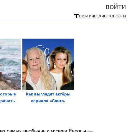
войти
которые
Как выглядят актёры
хранить
сериала «Санта-
оровыми
Барбара» спустя 42
года
ин из самых необычных музеев Европы —