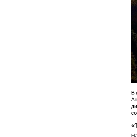
В 
Ан
ди
со
«
На