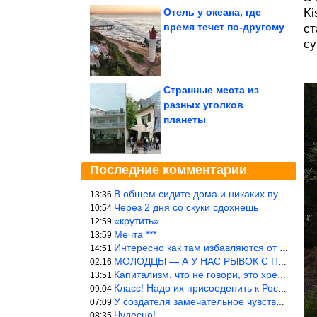
Отель у океана, где
Ki
время течет по-другому
ст
су
Странные места из
разных уголков
планеты
Последние комментарии
В общем сидите дома и никаких путешествий А самая грязная в от
13:36
Через 2 дня со скуки сдохнешь
10:54
«крутить».
12:59
Мечта ***
13:59
Интересно как там избавляются от физиологических и прочих отходо
14:51
МОЛОДЦЫ — А У НАС РЫВОК С ПРОРЫВОМ В ТРУБУ
02:16
Капитализм, что не говори, это хреново (((
13:51
Класс! Надо их присоеденить к России!
09:04
У создателя замечательное чувство юмора! ))
07:09
Чудесно!
08:35