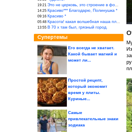
Это не церковь, это строение в форме церкви.
19:21
Красиво*** Благодарю, Полинушка *
14:25
Красиво *
09:16
Красота! какая волшебная наша планета!… еще-бы, мы понимали это…
05:48
В 70 х там был, грязный город.
13:55
О
Супертемы
Му
Его всегда не хватает.
Из
Какой бывает магний и
за
ДС-39, котрый крошил
людей и нелюдей как
может ли...
капусту
ру
пл
Простой рецепт,
который экономит
Кто выкинул Елену
время у плиты.
Борщеву из Comedy и
как она живет...
Куриные...
Самые
привлекательные знаки
зодиака
Как оценивать свои возможности, и не тонуть в задачах