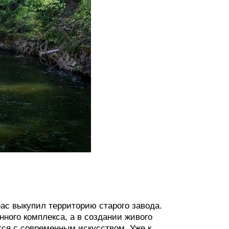
ас выкупил территорию старого завода.
ного комплекса, а в создании живого
тся с современным искусством. Уже к