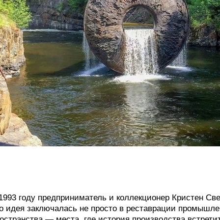
1993 году предприниматель и коллекционер Кристен Све
о идея заключалась не просто в реставрации промышлен
остранства — места, где история производства встрети