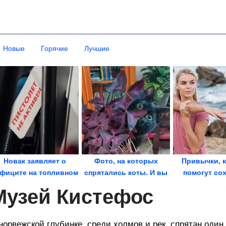
Новые
Горячие
Лучшие
Новак заявляет о
Фото, на которых
Привычки, 
фиците на топливном
спрятались коты. И вы
помогут со
рынке из-за...
их точно найдете,...
суставы зд
Музей Кистефос
на...
норвежской глубинке, среди холмов и рек, спрятан од