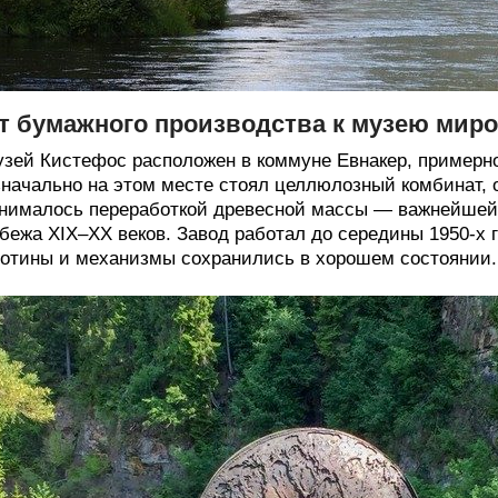
т бумажного производства к музею миро
зей Кистефос расположен в коммуне Евнакер, примерно 
начально на этом месте стоял целлюлозный комбинат, 
нималось переработкой древесной массы — важнейшей
бежа XIX–XX веков. Завод работал до середины 1950-х го
отины и механизмы сохранились в хорошем состоянии.