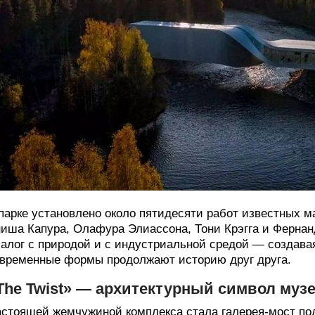
парке установлено около пятидесяти работ известных м
иша Капура, Олафура Элиассона, Тони Крэгга и Фернанд
алог с природой и с индустриальной средой — создава
временные формы продолжают историю друг друга.
The Twist» — архитектурный символ муз
стоящей жемчужиной комплекса стала галерея-мост под 