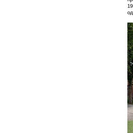
19
од