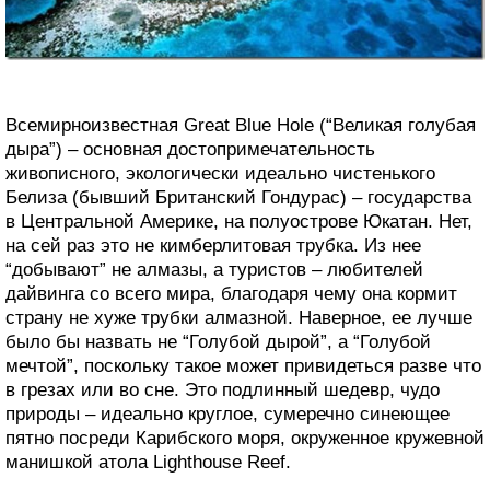
Всемирноизвестная Great Blue Hole (“Великая голубая
дыра”) – основная достопримечательность
живописного, экологически идеально чистенького
Белиза (бывший Британский Гондурас) – государства
в Центральной Америке, на полуострове Юкатан. Нет,
на сей раз это не кимберлитовая трубка. Из нее
“добывают” не алмазы, а туристов – любителей
дайвинга со всего мира, благодаря чему она кормит
страну не хуже трубки алмазной. Наверное, ее лучше
было бы назвать не “Голубой дырой”, а “Голубой
мечтой”, поскольку такое может привидеться разве что
в грезах или во сне. Это подлинный шедевр, чудо
природы – идеально круглое, сумеречно синеющее
пятно посреди Карибского моря, окруженное кружевной
манишкой атола Lighthouse Reef.