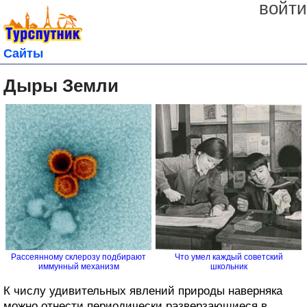
войти
Сайты
Дыры Земли
Рассеянному склерозу подбирают
Что умел каждый советский
иммунный механизм
школьник
К числу удивительных явлений природы наверняка
можно отнести периодически разверзающиеся в