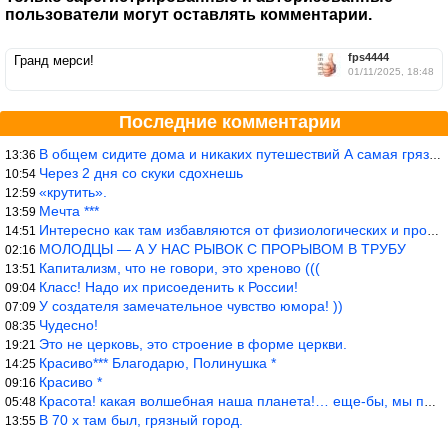
пользователи могут оставлять комментарии.
fps4444
Гранд мерси!
01/11/2025, 18:48
Последние комментарии
В общем сидите дома и никаких путешествий А самая грязная в от
13:36
Через 2 дня со скуки сдохнешь
10:54
«крутить».
12:59
Мечта ***
13:59
Интересно как там избавляются от физиологических и прочих отходо
14:51
МОЛОДЦЫ — А У НАС РЫВОК С ПРОРЫВОМ В ТРУБУ
02:16
Капитализм, что не говори, это хреново (((
13:51
Класс! Надо их присоеденить к России!
09:04
У создателя замечательное чувство юмора! ))
07:09
Чудесно!
08:35
Это не церковь, это строение в форме церкви.
19:21
Красиво*** Благодарю, Полинушка *
14:25
Красиво *
09:16
Красота! какая волшебная наша планета!… еще-бы, мы понимали это…
05:48
В 70 х там был, грязный город.
13:55