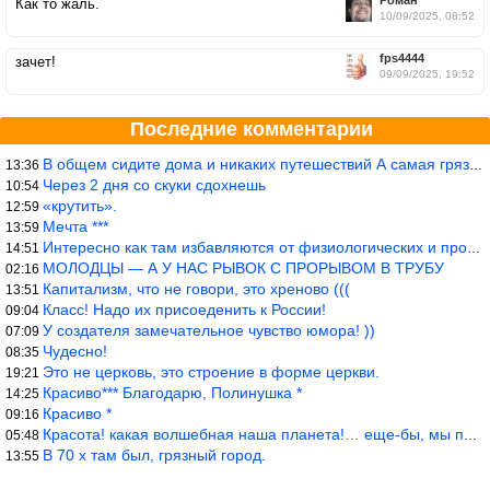
Как то жаль.
10/09/2025, 08:52
fps4444
зачет!
09/09/2025, 19:52
Последние комментарии
В общем сидите дома и никаких путешествий А самая грязная в от
13:36
Через 2 дня со скуки сдохнешь
10:54
«крутить».
12:59
Мечта ***
13:59
Интересно как там избавляются от физиологических и прочих отходо
14:51
МОЛОДЦЫ — А У НАС РЫВОК С ПРОРЫВОМ В ТРУБУ
02:16
Капитализм, что не говори, это хреново (((
13:51
Класс! Надо их присоеденить к России!
09:04
У создателя замечательное чувство юмора! ))
07:09
Чудесно!
08:35
Это не церковь, это строение в форме церкви.
19:21
Красиво*** Благодарю, Полинушка *
14:25
Красиво *
09:16
Красота! какая волшебная наша планета!… еще-бы, мы понимали это…
05:48
В 70 х там был, грязный город.
13:55