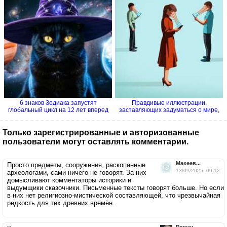
6 знаков Зодиака запустят
Правдивые иллюстрации,
глобальный цикл на 12 лет вперед
заставляющих задуматься о мире,
в...
Только зарегистрированные и авторизованные
пользователи могут оставлять комментарии.
Макеев...
Просто предметы, сооружения, раскопанные
13/09/2025, 09:12
археологами, сами ничего не говорят. За них
домысливают комментаторы историки и
выдумщики сказочники. Письменные тексты говорят больше. Но если
в них нет религиозно-мистической составляющей, что чрезвычайная
редкость для тех древних времён.
Роман