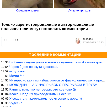
Смешные кошки
Лучшие приколы
Только зарегистрированные и авторизованные
пользователи могут оставлять комментарии.
fps4444
++++++++
27/09/2025, 20:25
Последние комментарии
В общем сидите дома и никаких путешествий А самая грязная в от
13:36
Через 2 дня со скуки сдохнешь
10:54
«крутить».
12:59
Мечта ***
13:59
Интересно как там избавляются от физиологических и прочих отходо
14:51
МОЛОДЦЫ — А У НАС РЫВОК С ПРОРЫВОМ В ТРУБУ
02:16
Капитализм, что не говори, это хреново (((
13:51
Класс! Надо их присоеденить к России!
09:04
У создателя замечательное чувство юмора! ))
07:09
Чудесно!
08:35