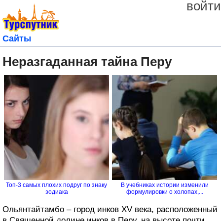
войти
Сайты
Неразгаданная тайна Перу
Топ-3 самых плохих подруг по знаку
В учебниках истории изменили
зодиака
формулировки о холопах,...
Ольянтайтамбо – город инков XV века, расположенный
в Священной долине инков в Перу, на высоте почти