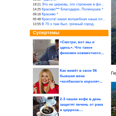
Это не церковь, это строение в форме церкви.
19:21
Красиво*** Благодарю, Полинушка *
14:25
Красиво *
09:16
Красота! какая волшебная наша планета!… еще-бы, мы понимали это…
05:48
В 70 х там был, грязный город.
13:55
Супертемы
«Смотри, вот мы и
здесь». Что такое
Самые крупные
производители чая в
феномен совместного...
мире
Как живёт в свои 56
Ге
бывшая жена
Исторические фото.
«колбасного короля»...
Невероятно!
2-3 чашки кофе в день
защитят печень от рака
и цирроза....
Топ-10 цветов-самосевок