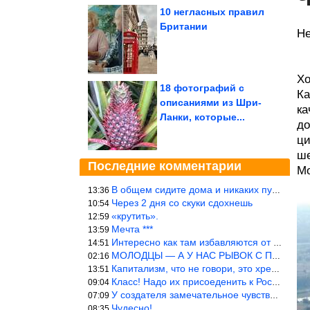
10 негласных правил
Британии
Не
Хо
18 фотографий с
Ка
описаниями из Шри-
ка
Ланки, которые...
до
ци
ш
Последние комментарии
Мо
В общем сидите дома и никаких путешествий А самая грязная в от
13:36
Через 2 дня со скуки сдохнешь
10:54
«крутить».
12:59
Мечта ***
13:59
Интересно как там избавляются от физиологических и прочих отходо
14:51
МОЛОДЦЫ — А У НАС РЫВОК С ПРОРЫВОМ В ТРУБУ
02:16
Капитализм, что не говори, это хреново (((
13:51
Класс! Надо их присоеденить к России!
09:04
У создателя замечательное чувство юмора! ))
07:09
Чудесно!
08:35