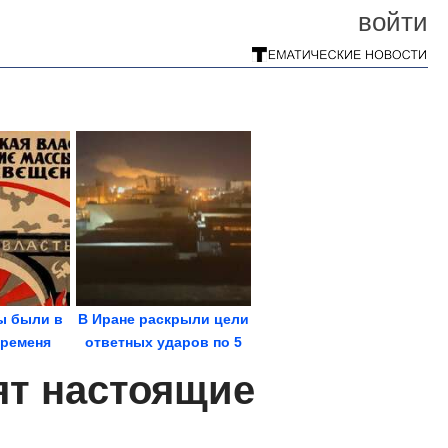
войти
ы были в
В Иране раскрыли цели
временя
ответных ударов по 5
странам
ят настоящие