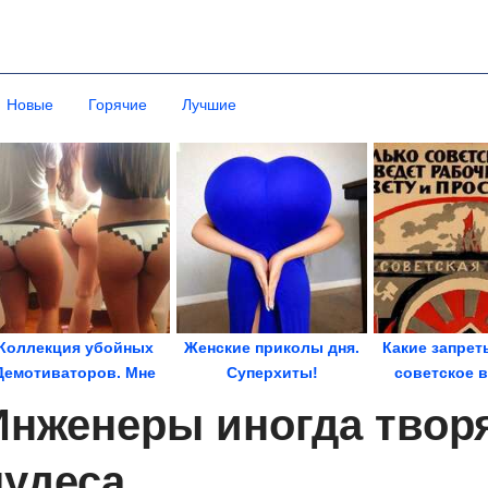
Новые
Горячие
Лучшие
Коллекция убойных
Женские приколы дня.
Какие запрет
Демотиваторов. Мне
Суперхиты!
советское 
нравится!
Инженеры иногда твор
чудеса