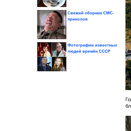
Свежий сборник СМС-
приколов
Потрясающе!
Исторические фото.
Фотографии известных
людей времён СССР
...». Суперхит!
Приколы в стиле «Когда
Го
бл