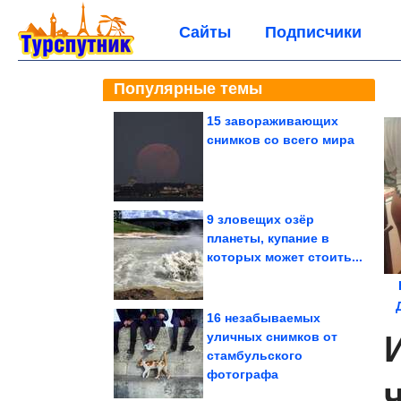
Сайты
Подписчики
Популярные темы
15 завораживающих
снимков со всего мира
9 зловещих озёр
планеты, купание в
которых может стоить...
16 незабываемых
уличных снимков от
стамбульского
фотографа