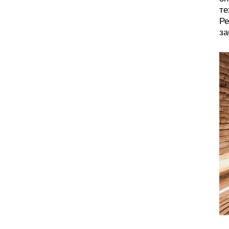
те
Ре
за