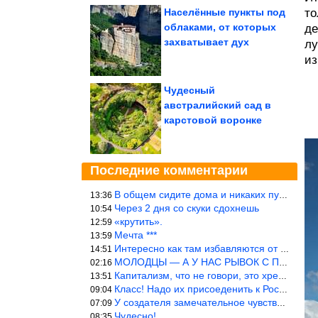
Населённые пункты под
то
облаками, от которых
де
захватывает дух
лу
из
Чудесный
австралийский сад в
карстовой воронке
Последние комментарии
В общем сидите дома и никаких путешествий А самая грязная в от
13:36
Через 2 дня со скуки сдохнешь
10:54
«крутить».
12:59
Мечта ***
13:59
Интересно как там избавляются от физиологических и прочих отходо
14:51
МОЛОДЦЫ — А У НАС РЫВОК С ПРОРЫВОМ В ТРУБУ
02:16
Капитализм, что не говори, это хреново (((
13:51
Класс! Надо их присоеденить к России!
09:04
У создателя замечательное чувство юмора! ))
07:09
Чудесно!
08:35