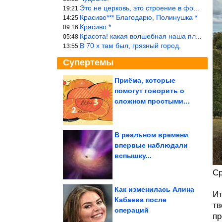
Это не церковь, это строение в форме церкви.
19:21
Красиво*** Благодарю, Полинушка *
14:25
Красиво *
09:16
Красота! какая волшебная наша планета!… еще-бы, мы понимали это…
05:48
В 70 х там был, грязный город.
13:55
Супертемы
Приёма, которые
помогут говорить о
Что происходит с
электричеством в
сложном простыми...
Севастополе? «Три...
В реальном времени
впервые наблюдали
Женские приколы.
вспышку...
Шикардятина!
Ср
Как изменилась Алина
Ит
Кабаева после
тв
операций
Все приколы Июля. Балдёж!
пр