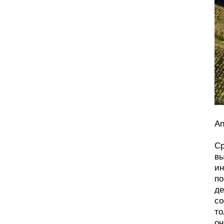
An
Ср
вы
ин
по
де
со
то
он