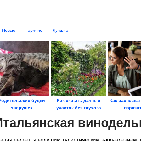
Новые
Горячие
Лучшие
Родительские будни
Как cкрыть дачный
Как распозна
зверушек
участок без глухого
парази
забора
Итальянская винодель
алия является ведущим туристическим направлением, 