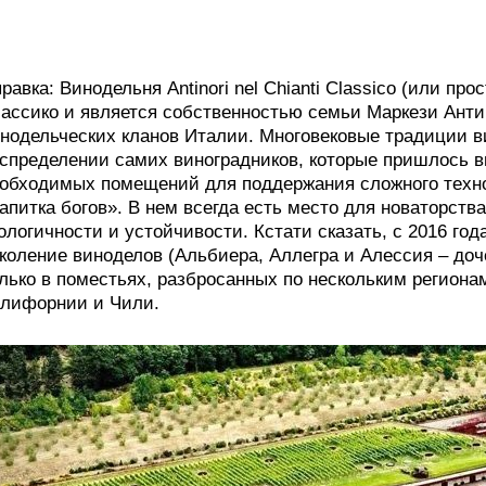
равка: Винодельня Antinori nel Chianti Classico (или про
ассико и является собственностью семьи Маркези Анти
нодельческих кланов Италии. Многовековые традиции в
спределении самих виноградников, которые пришлось вы
обходимых помещений для поддержания сложного техно
апитка богов». В нем всегда есть место для новаторства
ологичности и устойчивости. Кстати сказать, с 2016 го
коление виноделов (Альбиера, Аллегра и Алессия – доч
лько в поместьях, разбросанных по нескольким региона
лифорнии и Чили.