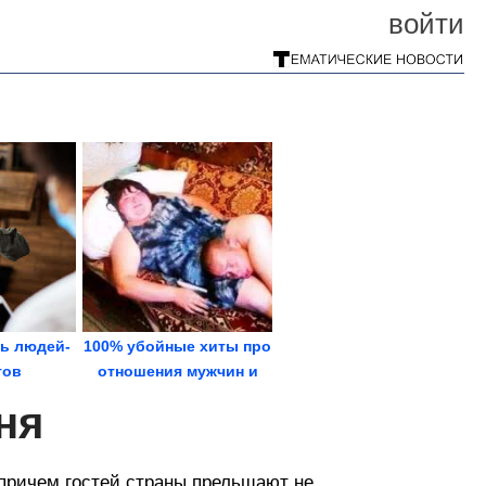
войти
ть людей-
100% убойные хиты про
тов
отношения мужчин и
женщин
ня
причем гостей страны прельщают не