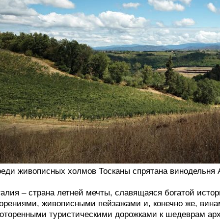
еди живописных холмов Тосканы спрятана винодельня Anti
алия – страна летней мечты, славящаяся богатой ист
орениями, живописными пейзажами и, конечно же, вина
оторенными туристическими дорожками к шедеврам арх