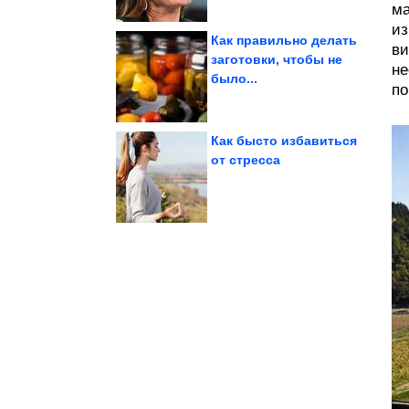
ма
из
Как правильно делать
ви
заготовки, чтобы не
не
было...
забора
участок без глухого
по
Как cкрыть дачный
Как бысто избавиться
от стресса
Ираном
помощи США в войне с
Условие Украины для