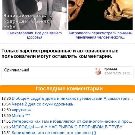
Смехотерапия. Всё для вашего
Антропологи пересмотрели причины
здоровья
увеличения человеческого...
Только зарегистрированные и авторизованные
пользователи могут оставлять комментарии.
fps4444
Оригинально!
25/07/2025, 18:21
Последние комментарии
В общем сидите дома и никаких путешествий А самая грязная в от
13:36
Через 2 дня со скуки сдохнешь
10:54
«крутить».
12:59
Мечта ***
13:59
Интересно как там избавляются от физиологических и прочих отходо
14:51
МОЛОДЦЫ — А У НАС РЫВОК С ПРОРЫВОМ В ТРУБУ
02:16
Капитализм, что не говори, это хреново (((
13:51