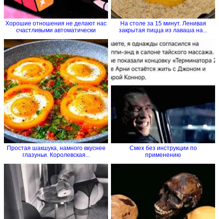
Хорошие отношения не делают нас
На столе за 15 минут. Ленивая
счастливыми автоматически
закрытая пицца из лаваша на...
Простая шакшука, намного вкуснее
Смех без инструкции по
глазуньи. Королевская...
применению