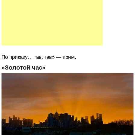
По приказу… гав, гав» — прим.
«Золотой час»