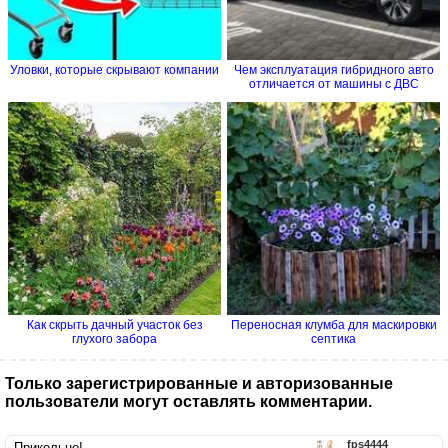
Уловки, которые скрывают компании
Чем эксплуатация гибридного авто
отличается от машины с ДВС
Как cкрыть дачный участок без
Переносная клумба для маскировки
глухого забора
септика
Только зарегистрированные и авторизованные
пользователи могут оставлять комментарии.
fps4444
Прикольно!