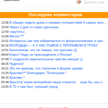
24/07/2025, 20:30
Последние комментарии
В общем сидите дома и никаких путешествий А самая грязная в от
13:36
Через 2 дня со скуки сдохнешь
10:54
«крутить».
12:59
Мечта ***
13:59
Интересно как там избавляются от физиологических и прочих отходо
14:51
МОЛОДЦЫ — А У НАС РЫВОК С ПРОРЫВОМ В ТРУБУ
02:16
Капитализм, что не говори, это хреново (((
13:51
Класс! Надо их присоеденить к России!
09:04
У создателя замечательное чувство юмора! ))
07:09
Чудесно!
08:35
Это не церковь, это строение в форме церкви.
19:21
Красиво*** Благодарю, Полинушка *
14:25
Красиво *
09:16
Красота! какая волшебная наша планета!… еще-бы, мы понимали это…
05:48
В 70 х там был, грязный город.
13:55