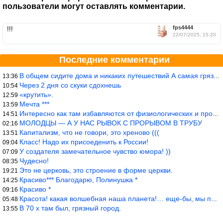
пользователи могут оставлять комментарии.
fps4444
!!!
22/07/2025, 15:20
Последние комментарии
В общем сидите дома и никаких путешествий А самая грязная в от
13:36
Через 2 дня со скуки сдохнешь
10:54
«крутить».
12:59
Мечта ***
13:59
Интересно как там избавляются от физиологических и прочих отходо
14:51
МОЛОДЦЫ — А У НАС РЫВОК С ПРОРЫВОМ В ТРУБУ
02:16
Капитализм, что не говори, это хреново (((
13:51
Класс! Надо их присоеденить к России!
09:04
У создателя замечательное чувство юмора! ))
07:09
Чудесно!
08:35
Это не церковь, это строение в форме церкви.
19:21
Красиво*** Благодарю, Полинушка *
14:25
Красиво *
09:16
Красота! какая волшебная наша планета!… еще-бы, мы понимали это…
05:48
В 70 х там был, грязный город.
13:55