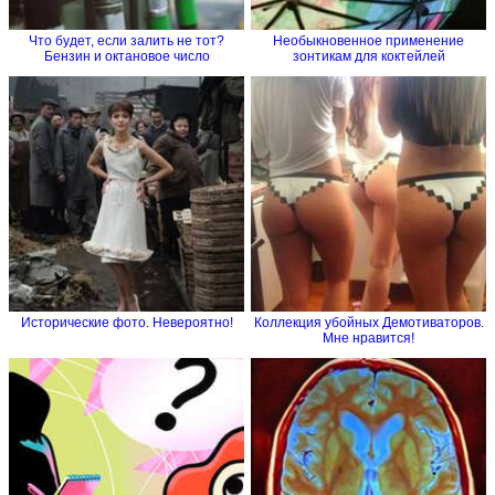
Что будет, если залить не тот?
Необыкновенное применение
Бензин и октановое число
зонтикам для коктейлей
Исторические фото. Невероятно!
Коллекция убойных Демотиваторов.
Мне нравится!