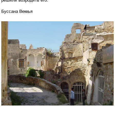
решили возродить его.
Буссана Веккья