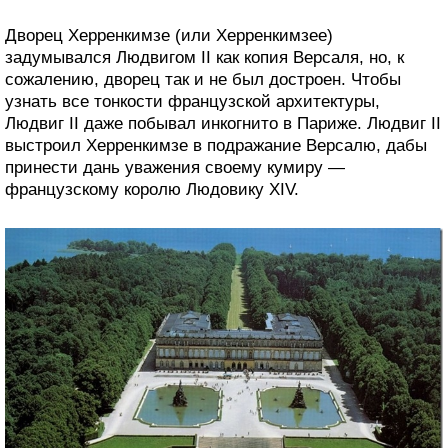
Дворец Херренкимзе (или Херренкимзее)
задумывался Людвигом II как копия Версаля, но, к
сожалению, дворец так и не был достроен. Чтобы
узнать все тонкости французской архитектуры,
Людвиг II даже побывал инкогнито в Париже. Людвиг II
выстроил Херренкимзе в подражание Версалю, дабы
принести дань уважения своему кумиру —
французскому королю Людовику XIV.