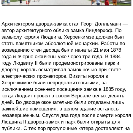
Архитектором дворца-замка стал Георг Долльманн —
автор архитектурного облика замка Линдерхоф. По
замыслу короля Людвига, Херренкимзе должен был
стать памятником абсолютной монархии. Работы по
возведению стен дворца были начаты 21 мая 1878
года и вчерне окончены уже через три года. В 1884
году Людвигу II были продемонстрированы парк и
дворец; король осматривал замок ночью при свете
электрических прожекторов. Визиты короля в
Херренкимзе были непродолжительными, за
исключением осеннего посещения замка в 1885 году,
когда Людвиг провел в своем Версале целых девять
дней. Во дворце окончательно были отделаны лишь
важнейшие помещения, в целом здание осталось
незавершённым. Спустя два года после смерти короля
Людвига II дворец-замок и парк были открыты для
публики. С тех пор прогулочные катера доставляют на