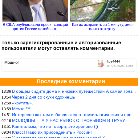
В США опубликовали проект санкций
Как их исправить за 1 минуту, имея
против России покойного...
только отвертку....
Только зарегистрированные и авторизованные
пользователи могут оставлять комментарии.
fps4444
Мощно!
07/05/2025, 11:56
Последние комментарии
В общем сидите дома и никаких путешествий А самая грязная в от
13:36
Через 2 дня со скуки сдохнешь
10:54
«крутить».
12:59
Мечта ***
13:59
Интересно как там избавляются от физиологических и прочих отходо
14:51
МОЛОДЦЫ — А У НАС РЫВОК С ПРОРЫВОМ В ТРУБУ
02:16
Капитализм, что не говори, это хреново (((
13:51
Класс! Надо их присоеденить к России!
09:04