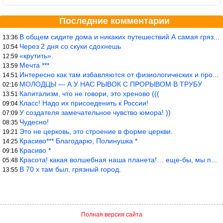
Последние комментарии
В общем сидите дома и никаких путешествий А самая грязная в от
13:36
Через 2 дня со скуки сдохнешь
10:54
«крутить».
12:59
Мечта ***
13:59
Интересно как там избавляются от физиологических и прочих отходо
14:51
МОЛОДЦЫ — А У НАС РЫВОК С ПРОРЫВОМ В ТРУБУ
02:16
Капитализм, что не говори, это хреново (((
13:51
Класс! Надо их присоеденить к России!
09:04
У создателя замечательное чувство юмора! ))
07:09
Чудесно!
08:35
Это не церковь, это строение в форме церкви.
19:21
Красиво*** Благодарю, Полинушка *
14:25
Красиво *
09:16
Красота! какая волшебная наша планета!… еще-бы, мы понимали это…
05:48
В 70 х там был, грязный город.
13:55
Полная версия сайта