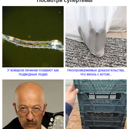
Посмотри супертемы
У комаров личинки плавают как
Неопровержимые доказательства,
подводные лодки
что жизнь с котом...