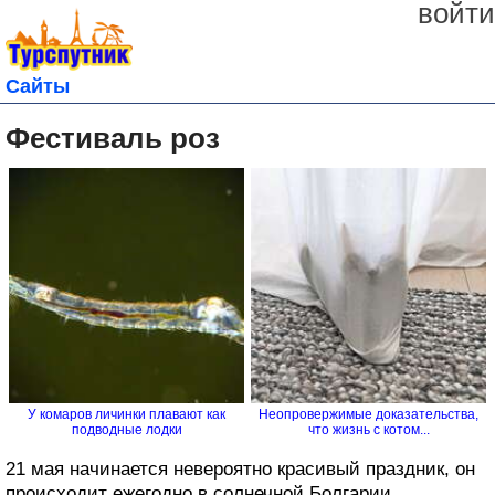
войти
Сайты
Фестиваль роз
У комаров личинки плавают как
Неопровержимые доказательства,
подводные лодки
что жизнь с котом...
21 мая начинается невероятно красивый праздник, он
происходит ежегодно в солнечной Болгарии.