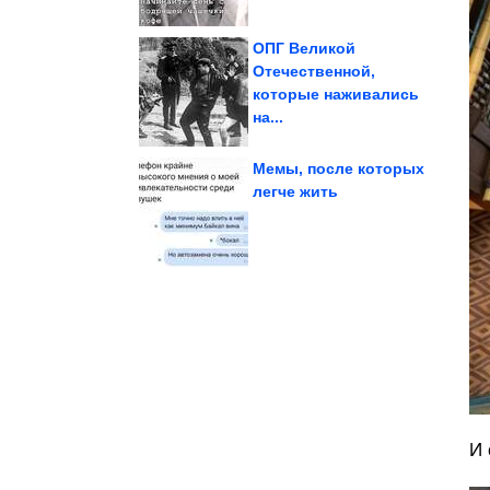
ОПГ Великой
Отечественной,
которые наживались
рублей
меньше чем за 50
Чистящее средство
на...
Мемы, после которых
легче жить
России
пакет санкций против
ЕС согласовал новый
И 