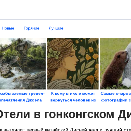
Новые
Горячие
Лучшие
езабываемые тревел-
К кому в июле может
Самые очаров
впечатления Джоэла
вернуться человек из
фотографии с
Матусзака
прошлого
Отели в гонконгском Д
к выглядит первый китайский Диснейленд и лучший оте