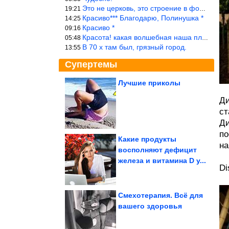
Это не церковь, это строение в форме церкви.
19:21
Красиво*** Благодарю, Полинушка *
14:25
Красиво *
09:16
Красота! какая волшебная наша планета!… еще-бы, мы понимали это…
05:48
В 70 х там был, грязный город.
13:55
Супертемы
Лучшие приколы
Дурова обвинили в
Ди
содействии
террористической
деятельности
ст
Ди
по
Какие продукты
на
восполняют дефицит
Актрисы-красавицы,
железа и витамина D у...
которые опустились на
самое дно, не...
Di
Смехотерапия. Всё для
вашего здоровья
Женские приколы. Шикардятина!