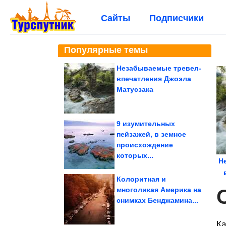
Сайты
Подписчики
Популярные темы
Незабываемые тревел-
впечатления Джоэла
Матусзака
9 изумительных
пейзажей, в земное
происхождение
которых...
Н
Колоритная и
многоликая Америка на
снимках Бенджамина...
Ка