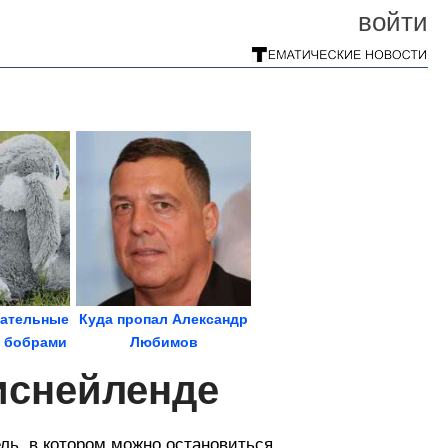
войти
ательные
Куда пропал Александр
 бобрами
Любимов
иснейленде
ль, в котором можно остановиться.