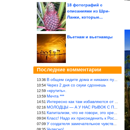
18 фотографий с
описаниями из Шри-
Ланки, которые...
Вьетнам и вьетнамцы
Последние комментарии
В общем сидите дома и никаких путешествий А самая грязная в от
13:36
Через 2 дня со скуки сдохнешь
10:54
«крутить».
12:59
Мечта ***
13:59
Интересно как там избавляются от физиологических и прочих отходо
14:51
МОЛОДЦЫ — А У НАС РЫВОК С ПРОРЫВОМ В ТРУБУ
02:16
Капитализм, что не говори, это хреново (((
13:51
Класс! Надо их присоеденить к России!
09:04
У создателя замечательное чувство юмора! ))
07:09
Чудесно!
08:35