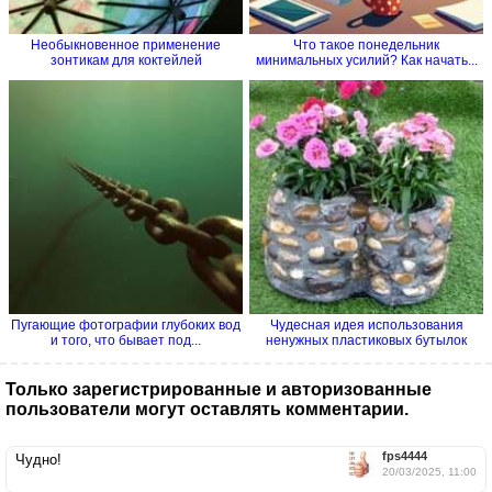
Необыкновенное применение
Что такое понедельник
зонтикам для коктейлей
минимальных усилий? Как начать...
Пугающие фотографии глубоких вод
Чудесная идея использования
и того, что бывает под...
ненужных пластиковых бутылок
Только зарегистрированные и авторизованные
пользователи могут оставлять комментарии.
fps4444
Чудно!
20/03/2025, 11:00