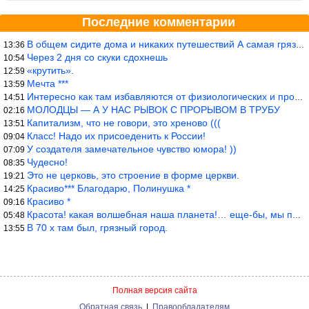
Последние комментарии
В общем сидите дома и никаких путешествий А самая грязная в от
13:36
Через 2 дня со скуки сдохнешь
10:54
«крутить».
12:59
Мечта ***
13:59
Интересно как там избавляются от физиологических и прочих отходо
14:51
МОЛОДЦЫ — А У НАС РЫВОК С ПРОРЫВОМ В ТРУБУ
02:16
Капитализм, что не говори, это хреново (((
13:51
Класс! Надо их присоеденить к России!
09:04
У создателя замечательное чувство юмора! ))
07:09
Чудесно!
08:35
Это не церковь, это строение в форме церкви.
19:21
Красиво*** Благодарю, Полинушка *
14:25
Красиво *
09:16
Красота! какая волшебная наша планета!… еще-бы, мы понимали это…
05:48
В 70 х там был, грязный город.
13:55
Полная версия сайта
Обратная связь
|
Правообладателям