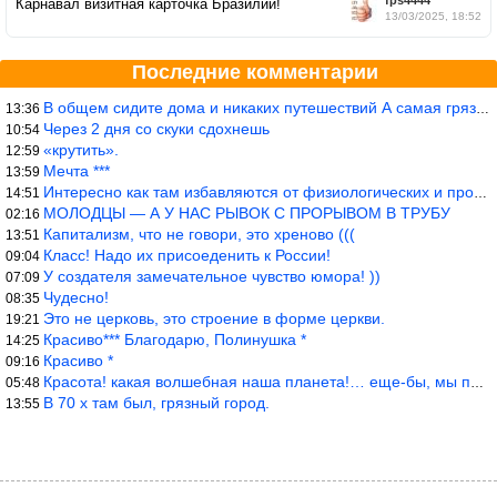
fps4444
Карнавал визитная карточка Бразилии!
13/03/2025, 18:52
Последние комментарии
В общем сидите дома и никаких путешествий А самая грязная в от
13:36
Через 2 дня со скуки сдохнешь
10:54
«крутить».
12:59
Мечта ***
13:59
Интересно как там избавляются от физиологических и прочих отходо
14:51
МОЛОДЦЫ — А У НАС РЫВОК С ПРОРЫВОМ В ТРУБУ
02:16
Капитализм, что не говори, это хреново (((
13:51
Класс! Надо их присоеденить к России!
09:04
У создателя замечательное чувство юмора! ))
07:09
Чудесно!
08:35
Это не церковь, это строение в форме церкви.
19:21
Красиво*** Благодарю, Полинушка *
14:25
Красиво *
09:16
Красота! какая волшебная наша планета!… еще-бы, мы понимали это…
05:48
В 70 х там был, грязный город.
13:55