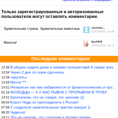
приняла решение о ликвидации...
Только зарегистрированные и авторизованные
пользователи могут оставлять комментарии.
secretm...
Удивительная страна. Удивительные животные.
22/03/2025, 23:46
fps4444
Милота!
22/03/2025, 19:12
Последние комментарии
В общем сидите дома и никаких путешествий А самая грязная в от
13:36
Через 2 дня со скуки сдохнешь
10:54
«крутить».
12:59
Мечта ***
13:59
Интересно как там избавляются от физиологических и прочих отходо
14:51
МОЛОДЦЫ — А У НАС РЫВОК С ПРОРЫВОМ В ТРУБУ
02:16
Капитализм, что не говори, это хреново (((
13:51
Класс! Надо их присоеденить к России!
09:04
У создателя замечательное чувство юмора! ))
07:09
Чудесно!
08:35
Это не церковь, это строение в форме церкви.
19:21