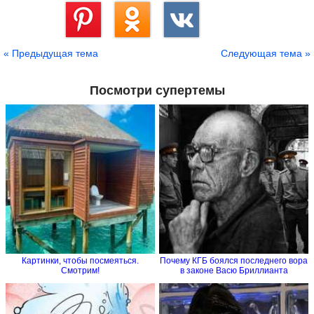
Сохранить
« Предыдущая тема
Следующая тема »
Посмотри супертемы
Картинки, чтобы посмеяться.
Почему КГБ боялся последнего вора
Смотрим!
в законе Васю Бриллианта