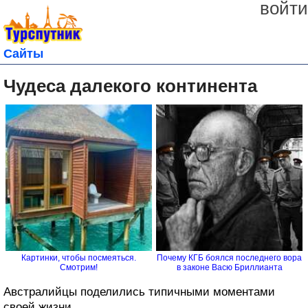
войти
Сайты
Чудеса далекого континента
Картинки, чтобы посмеяться.
Почему КГБ боялся последнего вора
Смотрим!
в законе Васю Бриллианта
Австралийцы поделились типичными моментами
своей жизни.