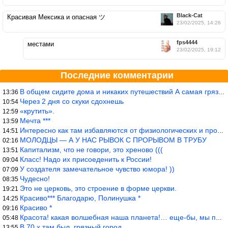
Black-Cat
Красивая Мексика и опасная ツ
23/02/2025, 14:26
fps4444
местами
23/02/2025, 19:12
Последние комментарии
В общем сидите дома и никаких путешествий А самая грязная в от
13:36
Через 2 дня со скуки сдохнешь
10:54
«крутить».
12:59
Мечта ***
13:59
Интересно как там избавляются от физиологических и прочих отходо
14:51
МОЛОДЦЫ — А У НАС РЫВОК С ПРОРЫВОМ В ТРУБУ
02:16
Капитализм, что не говори, это хреново (((
13:51
Класс! Надо их присоеденить к России!
09:04
У создателя замечательное чувство юмора! ))
07:09
Чудесно!
08:35
Это не церковь, это строение в форме церкви.
19:21
Красиво*** Благодарю, Полинушка *
14:25
Красиво *
09:16
Красота! какая волшебная наша планета!… еще-бы, мы понимали это…
05:48
В 70 х там был, грязный город.
13:55