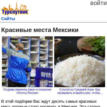
войти
Сайты
Красивые места Мексики
Госдума приняла закон о спасении
Способ из Средней Азии. Как
«Почты России»
промывать и варить рис, чтобы...
В этой подборке Вас ждут десять самых красивых
мест, которые стоит посетить в Мексике. Эта страна