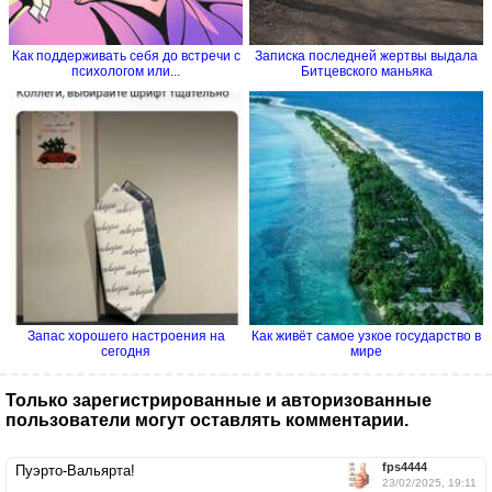
Как поддерживать себя до встречи с
Записка последней жертвы выдала
психологом или...
Битцевского маньяка
Запас хорошего настроения на
Как живёт самое узкое государство в
сегодня
мире
Только зарегистрированные и авторизованные
пользователи могут оставлять комментарии.
fps4444
Пуэрто-Вальярта!
23/02/2025, 19:11