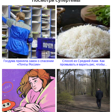
Посмотри супертемы
Госдума приняла закон о спасении
Способ из Средней Азии. Как
«Почты России»
промывать и варить рис, чтобы...