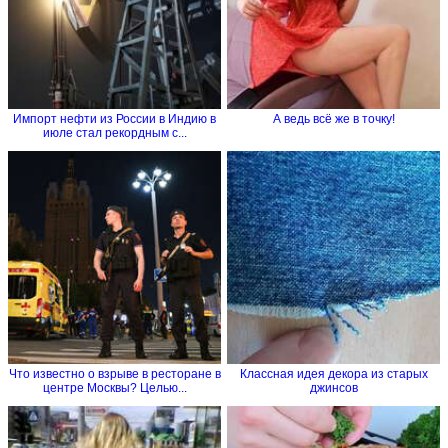
Импорт нефти из России в Индию в
А ведь всё же в точку!
июле стал рекордным с...
Что известно о взрыве в ресторане в
Классная идея декора из старых
центре Москвы? Целью...
джинсов